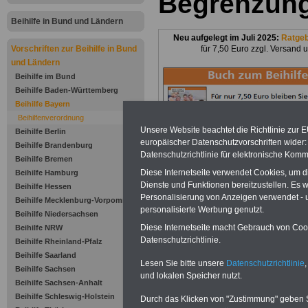
Begrenzung
Beihilfe in Bund und Ländern
Neu aufgelegt im Juli 2025:
Ratge
Vorschriften zur Beihilfe in Bund
für 7,50 Euro zzgl. Versand 
und Ländern
Beihilfe im Bund
Beihilfe Baden-Württemberg
Beihilfe Bayern
Beihilfenverordnung
Unsere Website beachtet die Richtlinie zur 
Beihilfe Berlin
europäischer Datenschutzvorschriften wide
Beihilfe Brandenburg
Datenschutzrichtlinie für elektronische Komm
Beihilfe Bremen
Zu Indikationen von A bis Z und
ausge
Diese Internetseite verwendet Cookies, um 
Beihilfe Hamburg
Dienste und Funktionen bereitzustellen. Es
Beihilfe Hessen
Personalisierung von Anzeigen verwendet - un
Beihilfe Mecklenburg-Vorpommern
personalisierte Werbung genutzt.
Beihilfe Niedersachsen
Zur Übersicht d
Diese Internetseite macht Gebrauch von Cooki
Beihilfe NRW
Datenschutzrichtlinie.
Beihilfe Rheinland-Pfalz
Beihilfeverord
Beihilfe Saarland
Lesen Sie bitte unsere
Datenschutzrichtlinie
,
Beihilfe Sachsen
Bayern:
und lokalen Speicher nutzt.
Beihilfe Sachsen-Anhalt
Beihilfe Schleswig-Holstein
Durch das Klicken von "Zustimmung" geben Sie
§ 47 Begrenzung