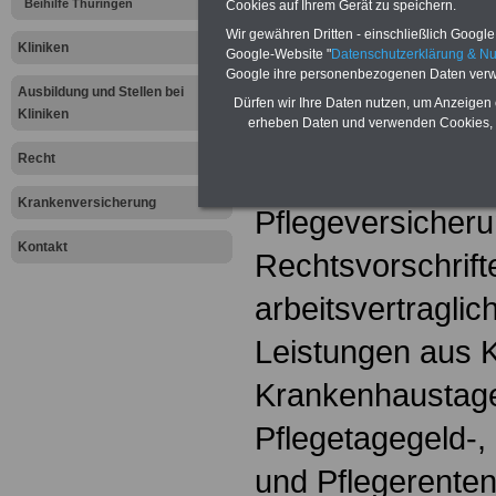
Beihilfe Thüringen
Cookies auf Ihrem Gerät zu speichern.
Wir gewähren Dritten - einschließlich Google -
(1) Bei Leistunge
Kliniken
Google-Website "
Datenschutzerklärung & N
Google ihre personenbezogenen Daten verw
von Art. 96 Abs.
Ausbildung und Stellen bei
Dürfen wir Ihre Daten nutzen, um Anzeigen 
Kliniken
erheben Daten und verwenden Cookies, 
handelt es sich 
Recht
einer Krankenver
Krankenversicherung
Pflegeversicheru
Kontakt
Rechtsvorschrift
arbeitsvertragli
Leistungen aus 
Krankenhaustage
Pflegetagegeld-,
und Pflegerente