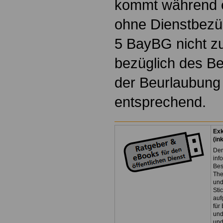
kommt während e
ohne Dienstbezüg
5 BayBG nicht z
bezüglich des B
der Beurlaubung 
entsprechend.
Exk
(in
Der
inf
Bes
The
und
Sti
auf
für
und
und