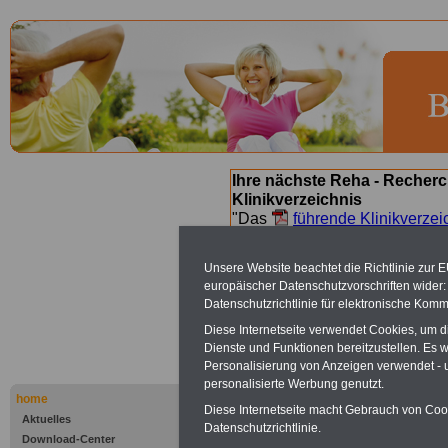
Ihre nächste Reha - Recherc
Klinikverzeichnis
"Das
führende Klinikverzei
Orientierung bei der Suche nac
nächsten Reha. Sie können a
Unsere Website beachtet die Richtlinie zur 
suchen. Beamtinnen und Beamt
europäischer Datenschutzvorschriften wide
Angebote nach Gesundheitsw
Datenschutzrichtlinie für elektronische Komm
Diese Internetseite verwendet Cookies, um 
Dienste und Funktionen bereitzustellen. Es
Bad Elster 
Personalisierung von Anzeigen verwendet - un
personalisierte Werbung genutzt.
home
Diese Internetseite macht Gebrauch von Cooki
In Bad Elster gi
Aktuelles
Datenschutzrichtlinie.
Download-Center