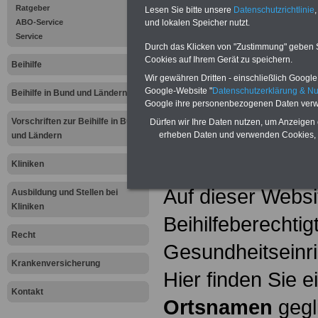
Gesundheitseinri
Ratgeber
Lesen Sie bitte unsere
Datenschutzrichtlinie
,
ABO-Service
und lokalen Speicher nutzt.
Beihilfeberechtig
Service
Durch das Klicken von "Zustimmung" geben Sie
Cookies auf Ihrem Gerät zu speichern.
Tipps ausgewähl
Beihilfe
Wir gewähren Dritten - einschließlich Google -
Google-Website "
Datenschutzerklärung & N
Beihilfe in Bund und Ländern
Deutsche Klini
Google ihre personenbezogenen Daten verw
Vorschriften zur Beihilfe in Bund
Dürfen wir Ihre Daten nutzen, um Anzeigen 
Medizin
>>>w
erheben Daten und verwenden Cookies, 
und Ländern
Klinikum Sac
Kliniken
Auf dieser Websi
Ausbildung und Stellen bei
Kliniken
Beihilfeberechti
Recht
Gesundheitseinr
Krankenversicherung
Hier finden Sie 
Kontakt
Ortsnamen
gegli