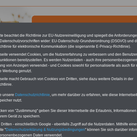
e beachtet die Richtlinie zur EU-Nutzereinwilligung und spiegelt die Anforderung
 Datenschutzvorschriften wider: EU-Datenschutz-Grundverordnung (DSGVO) und d
chtlinie für elektronische Kommunikation (die sogenannte E-Privacy-Richtlinie).
chste Reha - Recherchieren Sie mit dem "führenden" Klinikverzeichnis
tseite verwendet Cookies, um die Nutzererfahrung zu verbessern und den Benutze
führende Klinikverzeichnis
rund um die Beihilfe" gibt ihnen Orientierung
unktionen bereitzustellen. Es werden Nutzerdaten - auch ihre personenbezogenen
 Suche nach der geeigneten Klinik für Ihre nächsten Reha. Sie können auch
ung von Anzeigen verwendet - und Cookies sowohl für personalisierte als auch für 
dikationen von A bis Z
suchen. Beamtinnen und Beamte finden zudem
te Werbung genutzt.
hafte Angebote nach Gesundheitswochen..
tseite macht Gebrauch von Cookies von Dritten, siehe dazu weitere Details in der
htlinie.
ach - Kurort
te unsere
Datenschutzrichtlinie
, um mehr darüber zu erfahren, wie diese Internetse
peicher nutzt.
rach gibt es mehrere Gesundheitseinrichtungen, für Beihilfeberechtigte haben wir
ipps ausgewählt:
cken von "Zustimmung" geben Sie dieser Internetseite die Erlaubnis, Informationen
hrem Gerät zu speichern.
eha-Klinik Schwäbische Alb Bad Urach
>>>weiter
&i-Fachkliniken Hohenurach Bad Urach
>>>weiter
ritten - einschließlich Google - ebenfalls Zugriff auf die Nutzerdaten. Mithilfe eine
te "
Datenschutzerklärung & Nutzungsbedingungen
" können Sie sich darüber infor
r Website haben wir für Beihilfeberechtigte mehr als 100
personenbezogenen Daten verwendet.
itseinrichtungen ausgewählt Hier finden Sie eine nach den
Ortsnamen