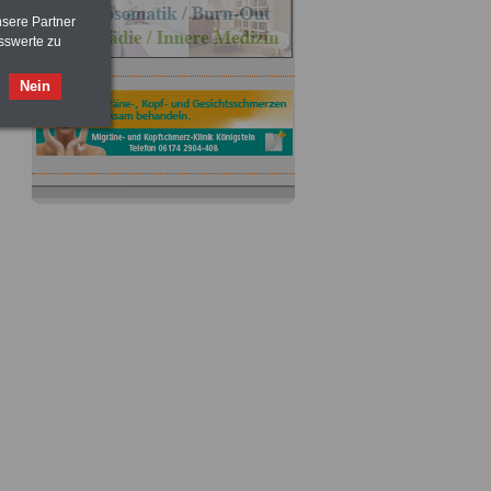
nsere Partner
sswerte zu
Nein
ACHTUNG
Nebentätigkeitsrecht:
vor Jobaufnahme
schlau machen
>>>
OnlineBuch
für nur 7,50 Euro