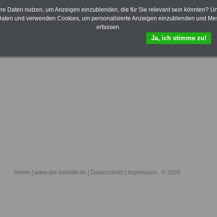
rte Übersicht aller Tipps zu den Gesundheitseinrichtungen
>>>weiter
hre Daten nutzen, um Anzeigen einzublenden, die für Sie relevant sein könnten? U
aten und verwenden Cookies, um personalisierte Anzeigen einzublenden und Me
erfassen.
Ja, ich stimme zu!
Home
| www.die-beihilfe.de |
Datenschutz
|
Impressum
© 2026