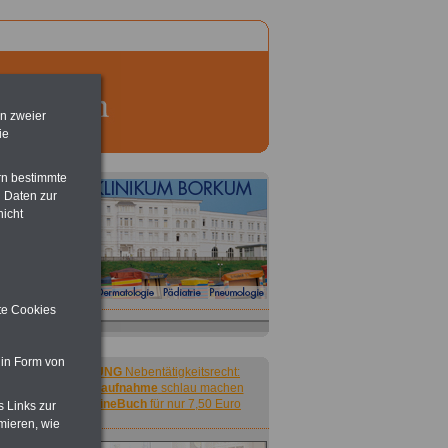
en zweier
ie
rn bestimmte
 Daten zur
nicht
ite Cookies
 in Form von
ACHTUNG
Nebentätigkeitsrecht:
vor Jobaufnahme
schlau machen
>>>
OnlineBuch
für nur 7,50 Euro
s Links zur
mieren, wie