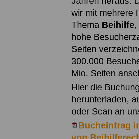
Jahren heraus. 
wir mit mehrere I
Thema
Beihilfe
,
hohe Besucherza
Seiten verzeichne
300.000 Besucher
Mio. Seiten ansc
Hier die Buchung
herunterladen, a
oder Scan an un
Bucheintrag i
von Beihilferec