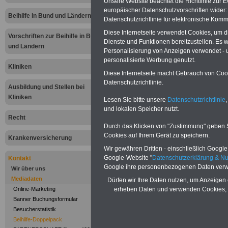
Beihilfe-D
Unsere Website beachtet die Richtlinie zur 
europäischer Datenschutzvorschriften wide
Beihilfe in Bund und Ländern
Datenschutzrichtlinie für elektronische Komm
Diese Internetseite verwendet Cookies, um 
Vorschriften zur Beihilfe in Bund
Dienste und Funktionen bereitzustellen. Es
und Ländern
Personalisierung von Anzeigen verwendet - un
personalisierte Werbung genutzt.
Kliniken
Diese Internetseite macht Gebrauch von Cooki
Datenschutzrichtlinie.
Ausbildung und Stellen bei
Kliniken
Für nur
160,00 
Lesen Sie bitte unsere
Datenschutzrichtlinie
,
und lokalen Speicher nutzt.
Recht
Kliniken oder son
Durch das Klicken von "Zustimmung" geben Sie
Cookies auf Ihrem Gerät zu speichern.
Krankenversicherung
Gesundheitseinr
Wir gewähren Dritten - einschließlich Google -
Google-Website "
Datenschutzerklärung & N
"Klinikverzeich
Kontakt
Google ihre personenbezogenen Daten verw
Wir über uns
Bucheintrag & 
Mediadaten
Dürfen wir Ihre Daten nutzen, um Anzeigen 
Online-Marketing
erheben Daten und verwenden Cookies, 
eintragen. Die Kl
Banner Buchungsformular
Besucherstatistik
Buch BEIHILFER
Beihilfe-Doppelpack