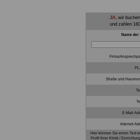
JA
, wir buche
und zahlen 160
Name der K
Firma/Ansprechpa
PLZ
Straße und Hausnu
Te
Te
E-Mail-Ad
Internet-Ad
Hier können Sie einen Text e
Profil Ihrer Klinik / Einrich