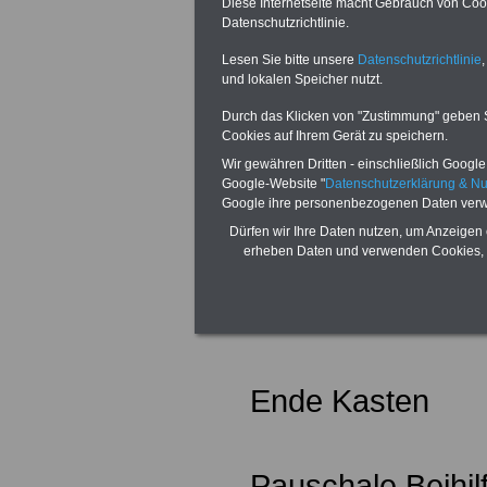
Diese Internetseite macht Gebrauch von Cooki
hat die Hamburg
Datenschutzrichtlinie.
Beihilfeverordnu
Lesen Sie bitte unsere
Datenschutzrichtlinie
,
und lokalen Speicher nutzt.
(HmbBeihVO) let
Durch das Klicken von "Zustimmung" geben Sie
Cookies auf Ihrem Gerät zu speichern.
geändert. Den g
Wir gewähren Dritten - einschließlich Google -
Verordnung und w
Google-Website "
Datenschutzerklärung & N
Google ihre personenbezogenen Daten verw
landesrechtliche
Dürfen wir Ihre Daten nutzen, um Anzeigen 
erheben Daten und verwenden Cookies, 
können Sie unter
www.beihilfevors
Ende Kasten
Pauschale Beihil