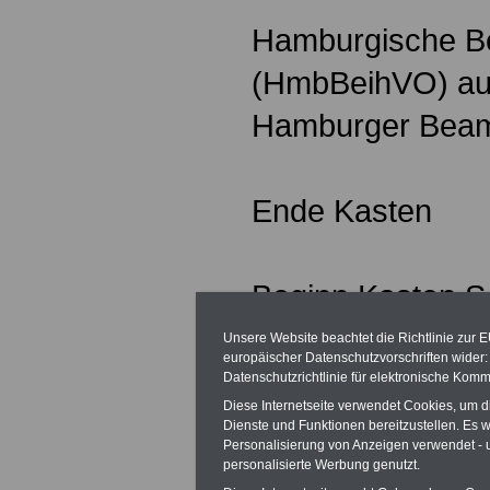
Hamburgische Be
(HmbBeihVO) auf
Hamburger Beam
Ende Kasten
Beginn Kasten S
Unsere Website beachtet die Richtlinie zur 
europäischer Datenschutzvorschriften wide
Aktuelles
Datenschutzrichtlinie für elektronische Komm
Diese Internetseite verwendet Cookies, um 
Dienste und Funktionen bereitzustellen. Es
Personalisierung von Anzeigen verwendet - un
Die Freie und H
personalisierte Werbung genutzt.