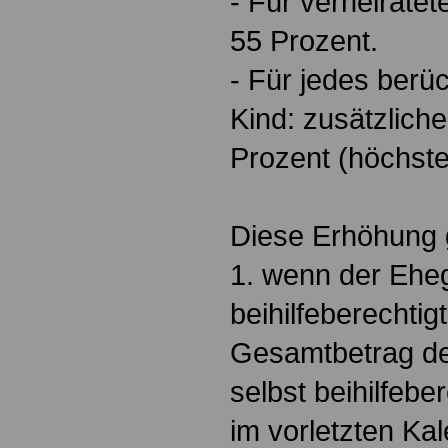
- Für verheiratet
55 Prozent.
- Für jedes berü
Kind: zusätzlich
Prozent (höchste
Diese Erhöhung gi
1. wenn der Eheg
beihilfeberechtigt
Gesamtbetrag der
selbst beihilfebe
im vorletzten Kal