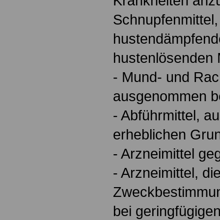
Krankheiten an
Schnupfenmittel,
hustendämpfend
hustenlösenden M
- Mund- und Rac
ausgenommen bei
- Abführmittel, 
erheblichen Gru
- Arzneimittel g
- Arzneimittel, die
Zweckbestimmun
bei geringfügige