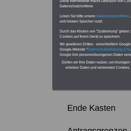
Diese Internetseite macht Gebrauch von Cooki
Hessen hat die 
Datenschutzrichtlinie.
Beihilfeverordn
Lesen Sie bitte unsere
Datenschutzrichtlinie
,
und lokalen Speicher nutzt.
letztmals zum 2
Durch das Klicken von "Zustimmung" geben Sie
Cookies auf Ihrem Gerät zu speichern.
geändert. Den g
Wir gewähren Dritten - einschließlich Google -
Verordnung und w
Google-Website "
Datenschutzerklärung & N
Google ihre personenbezogenen Daten verw
landesrechtliche
Dürfen wir Ihre Daten nutzen, um Anzeigen 
erheben Daten und verwenden Cookies, 
Beihilferegelung
www.beihilfevors
Ende Kasten
Antragsgrenzen 