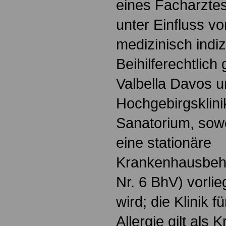
eines Facharzte
unter Einfluss v
medizinisch indizi
Beihilferechtlich
Valbella Davos u
Hochgebirgsklin
Sanatorium, sowei
eine stationäre
Krankenhausbeha
Nr. 6 BhV) vorli
wird; die Klinik 
Allergie gilt als