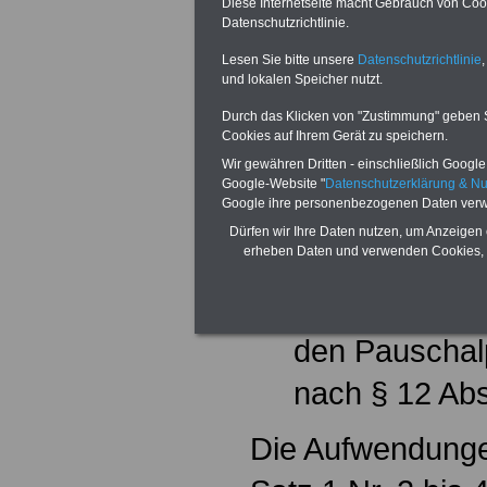
für die An- u
Diese Internetseite macht Gebrauch von Cooki
Datenschutzrichtlinie.
Abs. 1 Nr. 6 
Lesen Sie bitte unsere
Datenschutzrichtlinie
,
und lokalen Speicher nutzt.
Sofern die A
Durch das Klicken von "Zustimmung" geben Sie
Nummern 1 un
Cookies auf Ihrem Gerät zu speichern.
Wir gewähren Dritten - einschließlich Google -
Rechnung gest
Google-Website "
Datenschutzerklärung & N
Google ihre personenbezogenen Daten verw
diese eine Pr
Dürfen wir Ihre Daten nutzen, um Anzeigen 
erheben Daten und verwenden Cookies, 
einem Soziall
besteht, ist di
den Pauschal
nach § 12 Abs
Die Aufwendunge