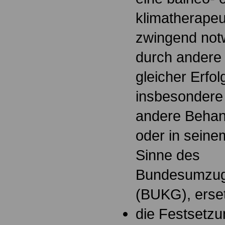
klimatherape
zwingend notw
durch andere
gleicher Erfol
insbesondere 
andere Behan
oder in seine
Sinne des
Bundesumzug
(BUKG), erse
die Festsetzu