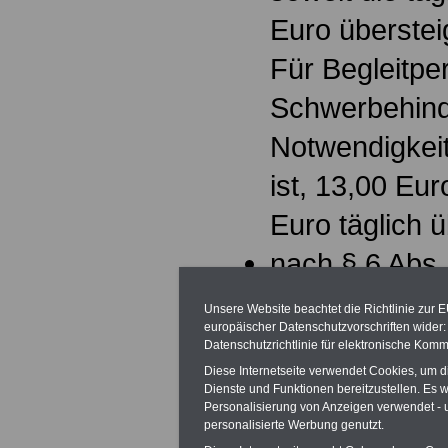
Euro überstei
Für Begleitp
Schwerbehind
Notwendigkeit 
ist, 13,00 Eur
Euro täglich 
nach § 6 Abs.
Ausnahme des
Unsere Website beachtet die Richtlinie zur 
europäischer Datenschutzvorschriften wide
für die Kurtax
Datenschutzrichtlinie für elektronische Komm
Diese Internetseite verwendet Cookies, um 
Begleitperson
Dienste und Funktionen bereitzustellen. Es
Personalisierung von Anzeigen verwendet - un
für den ärztli
personalisierte Werbung genutzt.