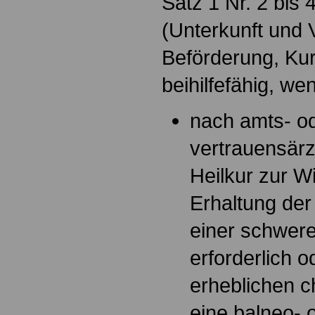
Satz 1 Nr. 2 bis
(Unterkunft und 
Beförderung, Kur
beihilfefähig, we
nach amts- o
vertrauensärz
Heilkur zur W
Erhaltung der
einer schwer
erforderlich o
erheblichen c
eine balneo- 