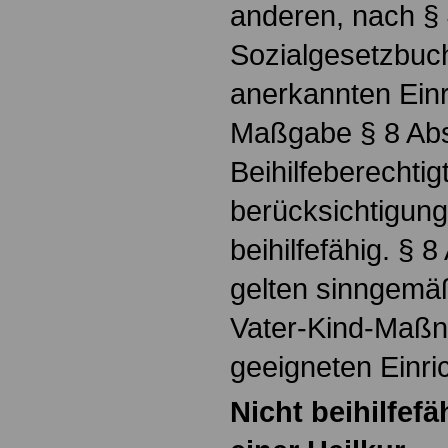
anderen, nach §
Sozialgesetzbuch
anerkannten Einr
Maßgabe § 8 Abs
Beihilfeberechtig
berücksichtigun
beihilfefähig. § 
gelten sinngemäß.
Vater-Kind-Maßn
geeigneten Einri
Nicht beihilfe