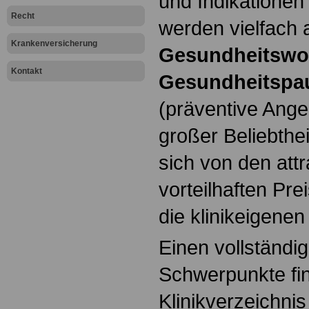
und Indikationen
Recht
werden vielfach 
Krankenversicherung
Gesundheitswo
Kontakt
Gesundheitspa
(präventive Ange
großer Beliebthe
sich von den att
vorteilhaften Pr
die klinikeigene
Einen vollständi
Schwerpunkte fi
Klinikverzeichnis