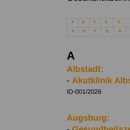
A
B
C
D
E
N
O
P
Q
R
A
Albstadt:
-
Akutklinik Alb
ID-001/2026
Augsburg:
-
Gesundheitsze