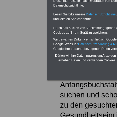
Diese Internetseite macht Gebrauch von Cooki
nur 160,00 EUR 
Datenschutzrichtlinie.
Lesen Sie bitte unsere
Datenschutzrichtlinie
,
Klinikverzeich
und lokalen Speicher nutzt.
Durch das Klicken von "Zustimmung" geben Sie
(nach Orten so
Cookies auf Ihrem Gerät zu speichern.
Wir gewähren Dritten - einschließlich Google -
Sämtliche Einric
Google-Website "
Datenschutzerklärung & N
Google ihre personenbezogenen Daten verw
Klinikverzeichni
Dürfen wir Ihre Daten nutzen, um Anzeigen 
erheben Daten und verwenden Cookies, 
aufgeführt sind, 
dieser Website.
Anfangsbuchsta
suchen und schon
zu den gesuchte
Gesundheitseinr