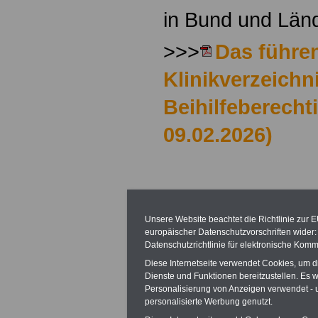
in Bund und Län
>>>
Das führe
Klinikverzeichni
Beihilfeberecht
09.02.2026)
Das Werbeange
Unsere Website beachtet die Richtlinie zur 
Buch & Website
europäischer Datenschutzvorschriften wide
Datenschutzrichtlinie für elektronische Komm
möchte sich im B
Diese Internetseite verwendet Cookies, um 
präsentieren?
De
Dienste und Funktionen bereitzustellen. Es
Personalisierung von Anzeigen verwendet - un
personalisierte Werbung genutzt.
werbewirksame