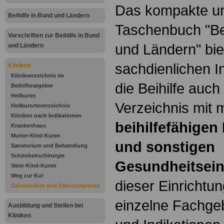
Das kompakte un
Beihilfe in Bund und Ländern
Taschenbuch "Bei
Vorschriften zur Beihilfe in Bund
und Ländern" bie
und Ländern
sachdienlichen I
Kliniken
Klinikverzeichnis im
die Beihilfe auc
Beihilferatgeber
Heilkuren
Verzeichnis mit 
Heilkurorteverzeichnis
Kliniken nach Indikationen
beihilfefähigen
Krankenhaus
Mutter-Kind-Kuren
und sonstigen
Sanatorium und Behandlung
Schönheitschirurgie
Gesundheitsein
Vater-Kind-Kuren
Weg zur Kur
dieser Einrichtu
Zahnkliniken und Zahnarztpraxen
einzelne Fachge
Ausbildung und Stellen bei
Kliniken