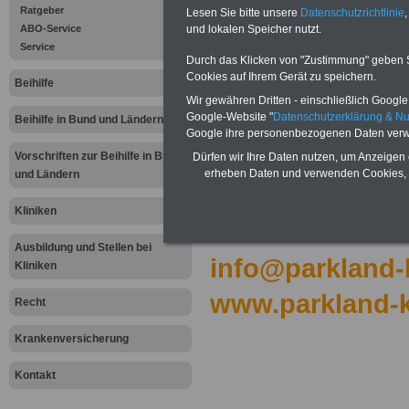
Parkland-Klinik
Ratgeber
Lesen Sie bitte unsere
Datenschutzrichtlinie
,
ABO-Service
und lokalen Speicher nutzt.
Im Kreuzfeld 6
Service
Durch das Klicken von "Zustimmung" geben Sie
Cookies auf Ihrem Gerät zu speichern.
34537 Bad
Beihilfe
Wir gewähren Dritten - einschließlich Google -
Wildungen
Google-Website "
Datenschutzerklärung & N
Beihilfe in Bund und Ländern
Google ihre personenbezogenen Daten verw
Tel.: 0 56 21 / 7
Vorschriften zur Beihilfe in Bund
Dürfen wir Ihre Daten nutzen, um Anzeigen 
erheben Daten und verwenden Cookies, 
und Ländern
06 -706
Kliniken
Fax: 0 56 21 / 7 
Ausbildung und Stellen bei
info@parkland-k
Kliniken
www.parkland-k
Recht
.
Krankenversicherung
Kontakt
.