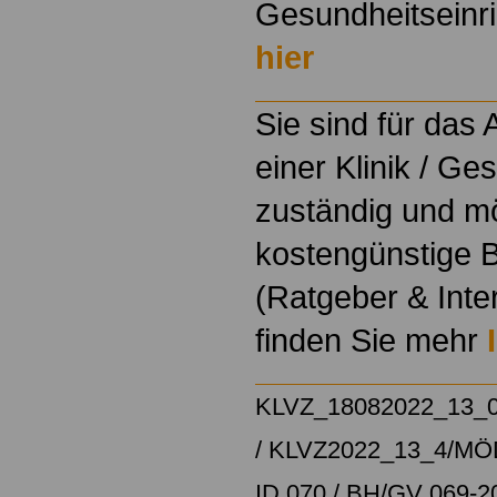
Gesundheitseinri
hier
Sie sind für das
einer Klinik / Ge
zuständig und m
kostengünstige B
(Ratgeber & Inte
finden Sie mehr
KLVZ_18082022_13_
/
KLVZ2022_13_4/
MÖD
ID 070 / BH/GV 069-2