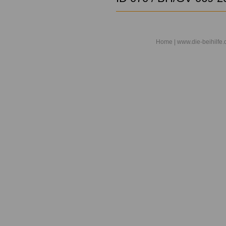
Home
| www.die-beihilfe.