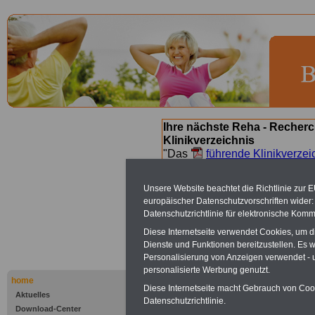
Ihre nächste Reha - Recherc
Klinikverzeichnis
"Das
führende Klinikverzei
Orientierung bei der Suche nac
nächsten Reha. Sie können a
Unsere Website beachtet die Richtlinie zur 
suchen. Beamtinnen und Beamt
europäischer Datenschutzvorschriften wide
Angebote nach Gesundheitsw
Datenschutzrichtlinie für elektronische Komm
Diese Internetseite verwendet Cookies, um 
Dienste und Funktionen bereitzustellen. Es
Bad Wildun
Personalisierung von Anzeigen verwendet - un
personalisierte Werbung genutzt.
Klinik
home
Diese Internetseite macht Gebrauch von Cooki
Aktuelles
Datenschutzrichtlinie.
Download-Center