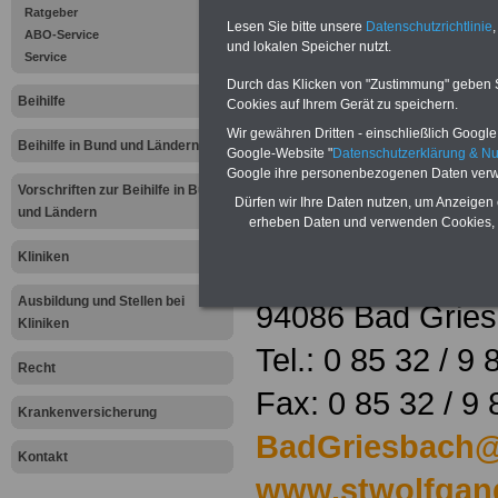
Asklepios Klinik
Ratgeber
Lesen Sie bitte unsere
Datenschutzrichtlinie
,
ABO-Service
und lokalen Speicher nutzt.
Bad Griesbach
Service
Durch das Klicken von "Zustimmung" geben Sie
GmbH & Cie.
Beihilfe
Cookies auf Ihrem Gerät zu speichern.
Wir gewähren Dritten - einschließlich Google -
OHG
Beihilfe in Bund und Ländern
Google-Website "
Datenschutzerklärung & N
Google ihre personenbezogenen Daten verw
Vorschriften zur Beihilfe in Bund
Dürfen wir Ihre Daten nutzen, um Anzeigen 
und Ländern
erheben Daten und verwenden Cookies, 
Kliniken
Ludwigpromenad
Ausbildung und Stellen bei
94086 Bad Grie
Kliniken
Tel.: 0 85 32 / 9
Recht
Fax: 0 85 32 / 9 
Krankenversicherung
BadGriesbach@
Kontakt
www.stwolfgan