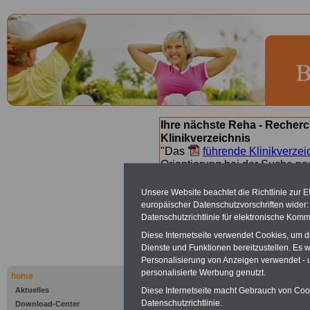
Ihre nächste Reha - Recherc
Klinikverzeichnis
"Das
führende Klinikverzei
Orientierung bei der Suche nac
nächsten Reha. Sie können a
suchen. Beamtinnen und Beamt
Unsere Website beachtet die Richtlinie zur 
Angebote nach Gesundheitsw
europäischer Datenschutzvorschriften wide
Datenschutzrichtlinie für elektronische Komm
Diese Internetseite verwendet Cookies, um 
Bad Griesb
Dienste und Funktionen bereitzustellen. Es
Personalisierung von Anzeigen verwendet - un
personalisierte Werbung genutzt.
Klinik Bad 
home
Aktuelles
Diese Internetseite macht Gebrauch von Cooki
Datenschutzrichtlinie.
Download-Center