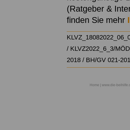
(Ratgeber & Inte
finden Sie mehr
KLVZ_18082022_06_
/
KLVZ2022_6_3/
MÖD/
2018
/
BH/GV 021-20
Home
| www.die-beihilfe.