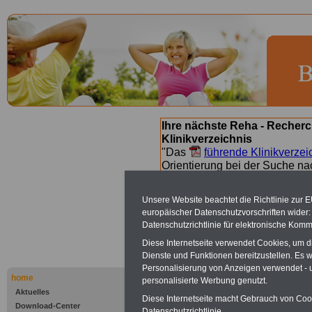
Ihre nächste Reha - Recherc
Klinikverzeichnis
"Das
führende Klinikverzei
Orientierung bei der Suche nac
nächsten Reha. Sie können a
suchen. Beamtinnen und Beamt
Unsere Website beachtet die Richtlinie zur 
Angebote nach Gesundheitsw
europäischer Datenschutzvorschriften wide
Datenschutzrichtlinie für elektronische Komm
Diese Internetseite verwendet Cookies, um 
Albstadt - A
Dienste und Funktionen bereitzustellen. Es
Personalisierung von Anzeigen verwendet - un
Albstadt
home
personalisierte Werbung genutzt.
Aktuelles
Diese Internetseite macht Gebrauch von Cooki
Download-Center
Datenschutzrichtlinie.