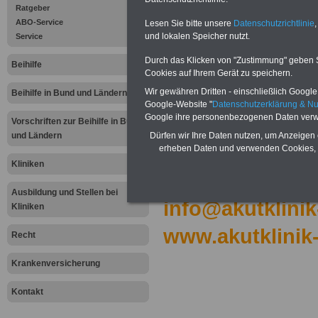
Akutklinik Albsta
Ratgeber
ABO-Service
Lesen Sie bitte unsere
Datenschutzrichtlinie
,
GmbH
und lokalen Speicher nutzt.
Service
Durch das Klicken von "Zustimmung" geben Sie
Unter Nank 64
Beihilfe
Cookies auf Ihrem Gerät zu speichern.
72461 Albstadt
Wir gewähren Dritten - einschließlich Google -
Beihilfe in Bund und Ländern
Google-Website "
Datenschutzerklärung & N
Google ihre personenbezogenen Daten verw
Tel: 07432 /
Vorschriften zur Beihilfe in Bund
und Ländern
Dürfen wir Ihre Daten nutzen, um Anzeigen 
90717-0
erheben Daten und verwenden Cookies, 
Kliniken
Fax: 07432 / 90
Ausbildung und Stellen bei
info@akutklinik
Kliniken
www.akutklinik-
Recht
Krankenversicherung
Kontakt