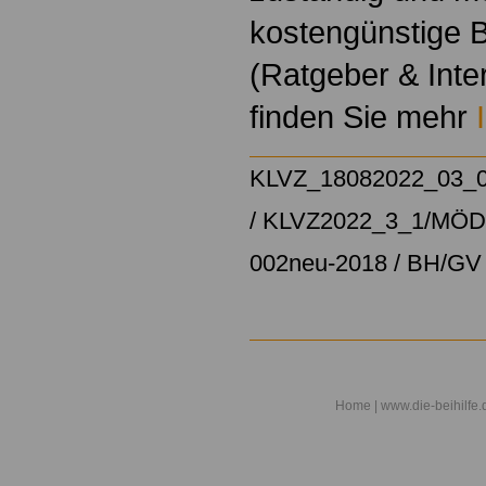
kostengünstige B
(Ratgeber & Inte
finden Sie mehr
KLVZ_18082022_03_
/
KLVZ2022_3_1/MÖD
002neu-2018 /
BH/GV 
Home
| www.die-beihilfe.