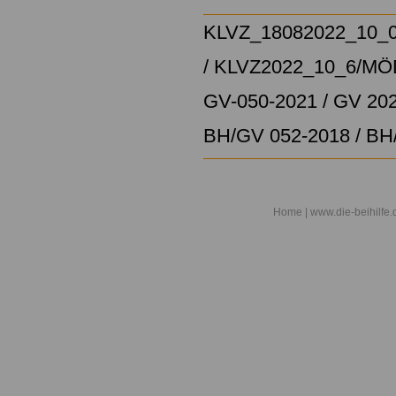
KLVZ_18082022_10_
/
KLVZ2022_10_6/
MÖD
GV-050-2021 / GV 202
BH/GV 052-2018
/
BH
Home
| www.die-beihilfe.