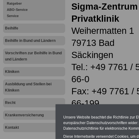
Sigma-Zentrum
Ratgeber
ABO-Service
Privatklinik
Service
Weihermatten 1
Beihilfe
79713 Bad
Beihilfe in Bund und Ländern
Säckingen
Vorschriften zur Beihilfe in Bund
und Ländern
Tel.: +49 7761 / 
Kliniken
66-0
Ausbildung und Stellen bei
Fax: +49 7761 / 
Kliniken
66-199
Recht
info@sigma-ze
Krankenversicherung
Unsere Website beachtet die Richtlinie zur 
europäischer Datenschutzvorschriften wide
www.sigma-zen
Kontakt
Datenschutzrichtlinie für elektronische Komm
Diese Internetseite verwendet Cookies, um 