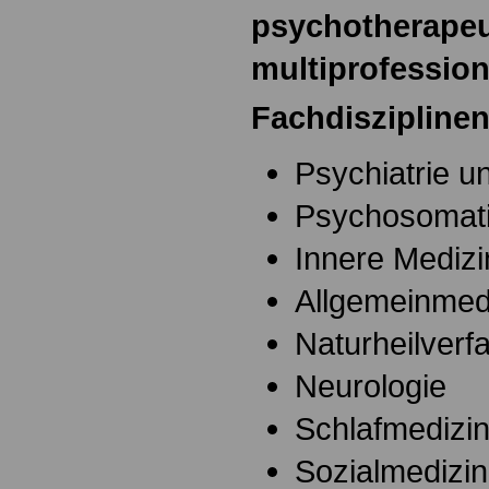
psychotherapeu
multiprofessione
Fachdiszipline
Psychiatrie u
Psychosomat
Innere Medizi
Allgemeinmed
Naturheilverf
Neurologie
Schlafmedizi
Sozialmedizi