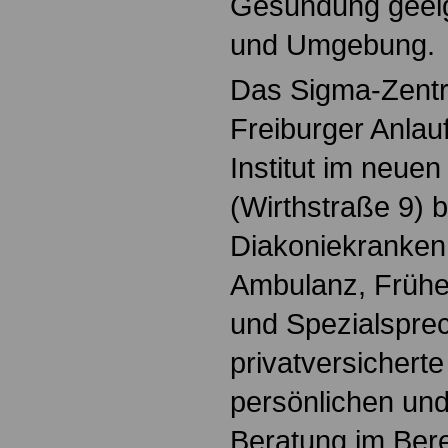
Gesundung geeig
und Umgebung.
Das Sigma-Zentr
Freiburger Anlau
Institut im neue
(Wirthstraße 9) 
Diakoniekrankenh
Ambulanz, Früh
und Spezialspre
privatversichert
persönlichen und
Beratung im Ber