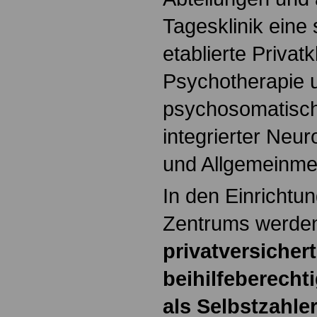
Tagesklinik eine 
etablierte Privatk
Psychotherapie 
psychosomatisch
integrierter Neur
und Allgemeinmed
In den Einrichtu
Zentrums werden
privatversicher
beihilfeberecht
als Selbstzahle