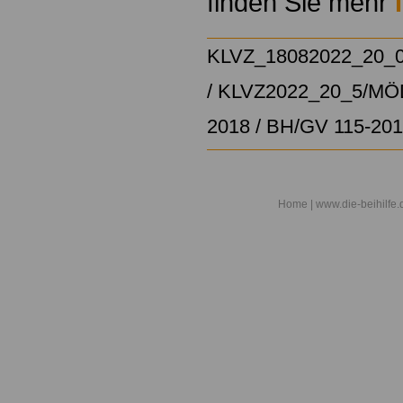
finden Sie mehr
KLVZ_18082022_20_
/
KLVZ2022_20_5/
MÖD
2018
/
BH/GV 115-20
Home
| www.die-beihilfe.