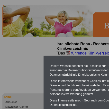
Ihre nächste Reha - Recherc
Klinikverzeichnis
"Das
führende Klinikverzei
Orientierung bei der Suche nac
nächsten Reha. Sie können a
Unsere Website beachtet die Richtlinie zur 
suchen. Beamtinnen und Beamt
europäischer Datenschutzvorschriften wide
Angebote nach Gesundheitsw
Datenschutzrichtlinie für elektronische Komm
Diese Internetseite verwendet Cookies, um 
Dienste und Funktionen bereitzustellen. Es
Nordrach -
Personalisierung von Anzeigen verwendet - un
personalisierte Werbung genutzt.
Winkelwald
home
Diese Internetseite macht Gebrauch von Cooki
Aktuelles
Datenschutzrichtlinie.
Download-Center