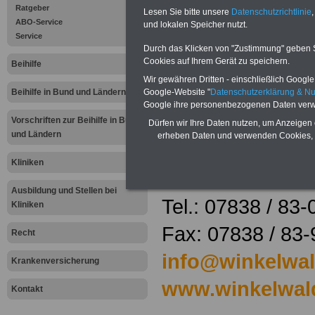
Winkelwaldklinik
Ratgeber
Lesen Sie bitte unsere
Datenschutzrichtlinie
,
ABO-Service
und lokalen Speicher nutzt.
Nordrach
Service
Durch das Klicken von "Zustimmung" geben Sie
Cookies auf Ihrem Gerät zu speichern.
Onkologische A
Beihilfe
Wir gewähren Dritten - einschließlich Google -
(AHB)- und
Google-Website "
Datenschutzerklärung & N
Beihilfe in Bund und Ländern
Google ihre personenbezogenen Daten verw
Rehaklinik
Vorschriften zur Beihilfe in Bund
Dürfen wir Ihre Daten nutzen, um Anzeigen 
und Ländern
erheben Daten und verwenden Cookies, 
Winkelwald 2-4
Kliniken
77787 Nordrach
Ausbildung und Stellen bei
Tel.: 07838 / 83-
Kliniken
Fax: 07838 / 83
Recht
info@winkelwal
Krankenversicherung
www.winkelwald
Kontakt