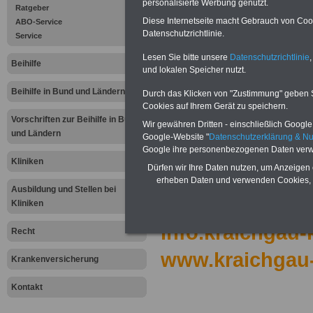
personalisierte Werbung genutzt.
MediClin
Ratgeber
Diese Internetseite macht Gebrauch von Cooki
ABO-Service
Datenschutzrichtlinie.
Kraichgau-Klinik
Service
Lesen Sie bitte unsere
Datenschutzrichtlinie
,
Fritz-Hagner-
Beihilfe
und lokalen Speicher nutzt.
Promenade 15
Beihilfe in Bund und Ländern
Durch das Klicken von "Zustimmung" geben Sie
Cookies auf Ihrem Gerät zu speichern.
74906 Bad
Vorschriften zur Beihilfe in Bund
Wir gewähren Dritten - einschließlich Google -
und Ländern
Google-Website "
Datenschutzerklärung & N
Rappenau
Google ihre personenbezogenen Daten verw
Kliniken
Dürfen wir Ihre Daten nutzen, um Anzeigen 
Tel.: 0 72 64 / 80
erheben Daten und verwenden Cookies, 
Ausbildung und Stellen bei
Fax: 0 72 64 / 80
Kliniken
info.kraichgau-
Recht
www.kraichgau-
Krankenversicherung
.
Kontakt