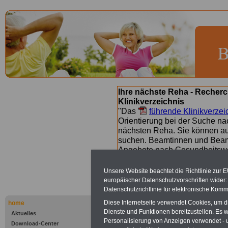
Ihre nächste Reha - Recherc
Klinikverzeichnis
"Das
führende Klinikverzei
Orientierung bei der Suche nac
nächsten Reha. Sie können a
suchen. Beamtinnen und Beamt
Angebote nach Gesundheitsw
Unsere Website beachtet die Richtlinie zur 
europäischer Datenschutzvorschriften wide
Bad Rappen
Datenschutzrichtlinie für elektronische Komm
Kraichgau-K
Diese Internetseite verwendet Cookies, um 
home
Dienste und Funktionen bereitzustellen. Es
Aktuelles
Personalisierung von Anzeigen verwendet - un
Download-Center