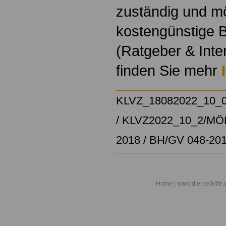
zuständig und m
kostengünstige B
(Ratgeber & Inte
finden Sie mehr
KLVZ_18082022_10_
/
KLVZ2022_10_2/
MÖD
2018
/
BH/GV 048-20
Home
| www.die-beihilfe.