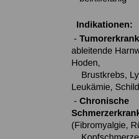
.
Indikationen:
-
Tumorerkran
ableitende Harnw
Hoden,
Brustkrebs, L
Leukämie, Schil
-
Chronische
Schmerzerkran
(Fibromyalgie, 
Kopfschmerzen,