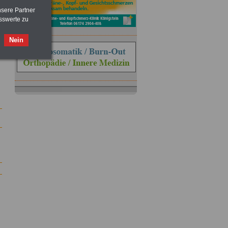
nsere Partner
sswerte zu
Nein
ACHTUNG
Nebentätigkeitsrecht:
vor Jobaufnahme
schlau machen
>>>
OnlineBuch
für nur 7,50 Euro