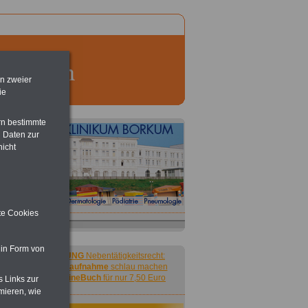
en zweier
ie
rn bestimmte
 Daten zur
nicht
ite Cookies
 in Form von
ACHTUNG
Nebentätigkeitsrecht:
vor Jobaufnahme
schlau machen
>>>
OnlineBuch
für nur 7,50 Euro
s Links zur
mieren, wie