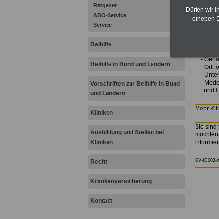
.
Ratgeber
Dürfen wir I
ABO-Service
.
erheben D
Service
Profil
Beihilfe
Rehabili
- Geriat
Beihilfe in Bund und Ländern
- Ortho
- Unterb
- Modern
Vorschriften zur Beihilfe in Bund
und Ger
und Ländern
Mehr Kli
Kliniken
Sie sind 
Ausbildung und Stellen bei
möchten 
Kliniken
informie
GV-ID003-n
Recht
Krankenversicherung
Kontakt