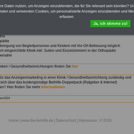
hre Daten nutzen, um Anzeigen einzublenden, die für Sie relevant sein könnten? U
aten und verwenden Cookies, um personalisierte Anzeigen einzublenden und Me
Einfach Bild anklicken
erfassen.
Ja, ich stimme zu!
tation und Anschlussheilbehandlungen in den Bereichen
:
rie
pädie
ringung von Begleitpersonen und Kindern mit Vor-Ort-Betreuung möglich
 eingerichtete Klinik inkl. Suiten und Einzelzimmern in der Orthopädie
iatrie
niken / Gesundheitseinrichtungen finden Sie
hier
für das Anzeigenmarketing in einer Klinik / Gesundheitseinrichtung zuständig und
sich über das kostengünstige Beihilfe-Doppelpack (Ratgeber & Internet)
ren? Hier finden Sie mehr
Informationen
eu/2024
Home
| www.die-beihilfe.de |
Datenschutz
|
Impressum
© 2026