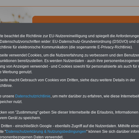
e beachtet die Richtlinie zur EU-Nutzereinwilligung und spiegelt die Anforderung
 Datenschutzvorschriften wider: EU-Datenschutz-Grundverordnung (DSGVO) und d
chtlinie für elektronische Kommunikation (die sogenannte E-Privacy-Richtlinie).
chste Reha - Recherchieren Sie mit dem "führenden" Klinikverzeichnis
tseite verwendet Cookies, um die Nutzererfahrung zu verbessern und den Benutze
führende Klinikverzeichnis
rund um die Beihilfe" gibt ihnen Orientierung
unktionen bereitzustellen. Es werden Nutzerdaten - auch ihre personenbezogenen
 Suche nach der geeigneten Klinik für Ihre nächsten Reha. Sie können auch
ung von Anzeigen verwendet - und Cookies sowohl für personalisierte als auch für 
dikationen von A bis Z
suchen. Beamtinnen und Beamte finden zudem
te Werbung genutzt.
hafte Angebote nach Gesundheitswochen..
tseite macht Gebrauch von Cookies von Dritten, siehe dazu weitere Details in der
htlinie.
issingen - HESCURO Klinik Bad Kissingen
te unsere
Datenschutzrichtlinie
, um mehr darüber zu erfahren, wie diese Internetse
peicher nutzt.
 Klinik Bad Kissingen
nstraße 19
cken von "Zustimmung" geben Sie dieser Internetseite die Erlaubnis, Informationen
d Kissingen
hrem Gerät zu speichern.
71 78557-0
1 78557-777
ritten - einschließlich Google - ebenfalls Zugriff auf die Nutzerdaten. Mithilfe eine
@hescuro.de
te "
Datenschutzerklärung & Nutzungsbedingungen
" können Sie sich darüber infor
curo.de
personenbezogenen Daten verwendet.