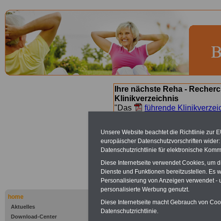
Ihre nächste Reha - Recherc
Klinikverzeichnis
"Das
führende Klinikverzei
Orientierung bei der Suche nac
nächsten Reha. Sie können a
Unsere Website beachtet die Richtlinie zur 
suchen. Beamtinnen und Beamt
europäischer Datenschutzvorschriften wide
Angebote nach Gesundheitsw
Datenschutzrichtlinie für elektronische Komm
Diese Internetseite verwendet Cookies, um 
Dienste und Funktionen bereitzustellen. Es
Baden-Baden
Personalisierung von Anzeigen verwendet - un
personalisierte Werbung genutzt.
Korbmattfe
home
Diese Internetseite macht Gebrauch von Cooki
Aktuelles
Datenschutzrichtlinie.
Download-Center