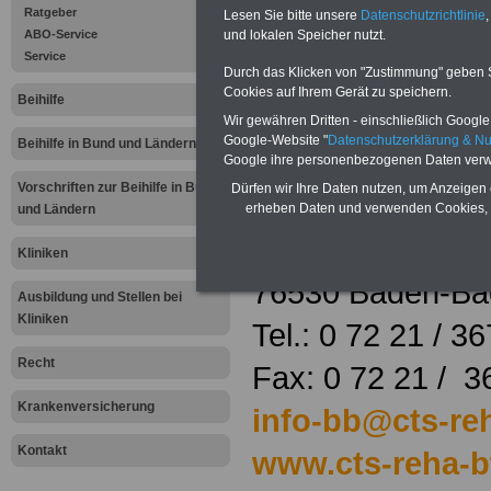
cts Klinik
Ratgeber
Lesen Sie bitte unsere
Datenschutzrichtlinie
,
ABO-Service
und lokalen Speicher nutzt.
Korbmattfelsenh
Service
Durch das Klicken von "Zustimmung" geben Sie
Cookies auf Ihrem Gerät zu speichern.
Beihilfe
Wir gewähren Dritten - einschließlich Google -
Google-Website "
Datenschutzerklärung & N
Beihilfe in Bund und Ländern
Google ihre personenbezogenen Daten verw
Vorschriften zur Beihilfe in Bund
Dürfen wir Ihre Daten nutzen, um Anzeigen 
erheben Daten und verwenden Cookies, 
und Ländern
Fremersbergstra
Kliniken
76530 Baden-Ba
Ausbildung und Stellen bei
Kliniken
Tel.: 0 72 21 / 36
Recht
Fax: 0 72 21 / 3
Krankenversicherung
info-bb@cts-re
Kontakt
www.cts-reha-b