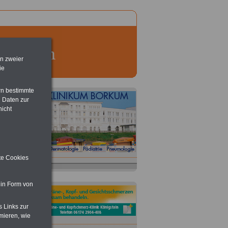
en zweier
ie
rn bestimmte
 Daten zur
nicht
ite Cookies
 in Form von
s Links zur
mieren, wie