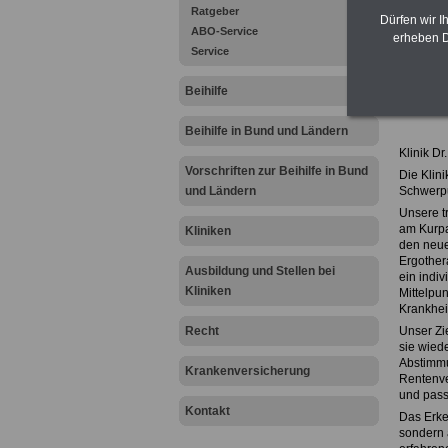
info@den
Ratgeber
Dürfen wir I
www.den
ABO-Service
erheben D
.
Service
.
Beihilfe
Profil
Beihilfe in Bund und Ländern
Klinik D
Vorschriften zur Beihilfe in Bund
Die Klin
und Ländern
Schwerpu
Unsere tr
am Kurpa
Kliniken
den neue
Ergothera
Ausbildung und Stellen bei
ein indi
Kliniken
Mittelpun
Krankhei
Recht
Unser Zi
sie wiede
Abstimmu
Krankenversicherung
Rentenve
und pass
Kontakt
Das Erke
sondern a