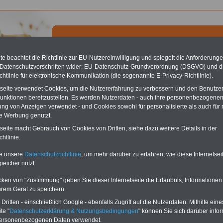
e beachtet die Richtlinie zur EU-Nutzereinwilligung und spiegelt die Anforderung
 Datenschutzvorschriften wider: EU-Datenschutz-Grundverordnung (DSGVO) und d
chtlinie für elektronische Kommunikation (die sogenannte E-Privacy-Richtlinie).
chste Reha - Recherchieren Sie mit dem "führenden" Klinikverzeichnis
tseite verwendet Cookies, um die Nutzererfahrung zu verbessern und den Benutze
führende Klinikverzeichnis
rund um die Beihilfe" gibt ihnen Orientierung
unktionen bereitzustellen. Es werden Nutzerdaten - auch ihre personenbezogenen
 Suche nach der geeigneten Klinik für Ihre nächsten Reha. Sie können auch
ung von Anzeigen verwendet - und Cookies sowohl für personalisierte als auch für 
dikationen von A bis Z
suchen. Beamtinnen und Beamte finden zudem
te Werbung genutzt.
hafte Angebote nach Gesundheitswochen..
tseite macht Gebrauch von Cookies von Dritten, siehe dazu weitere Details in der
htlinie.
Baden - Klinik Dr. Franz Dengler GmbH
te unsere
Datenschutzrichtlinie
, um mehr darüber zu erfahren, wie diese Internetse
peicher nutzt.
r. Franz Dengler GmbH
str. 1
cken von "Zustimmung" geben Sie dieser Internetseite die Erlaubnis, Informationen
aden-Baden
hrem Gerät zu speichern.
2 21 / 35 10
ritten - einschließlich Google - ebenfalls Zugriff auf die Nutzerdaten. Mithilfe eine
nservice:
te "
Datenschutzerklärung & Nutzungsbedingungen
" können Sie sich darüber infor
2 21 / 35 18 18
personenbezogenen Daten verwendet.