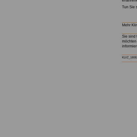
erfahrene
Tun Sie 
Mehr Kli
Sie sind 
möchten 
informie
KLVZ_1808