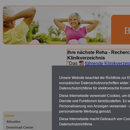
Ihre nächste Reha - Recherc
Klinikverzeichnis
"Das
führende Klinikverzei
Orientierung bei der Suche nac
nächsten Reha. Sie können a
Unsere Website beachtet die Richtlinie zur 
suchen. Beamtinnen und Beamt
europäischer Datenschutzvorschriften wide
Angebote nach Gesundheitsw
Datenschutzrichtlinie für elektronische Komm
Diese Internetseite verwendet Cookies, um 
Dienste und Funktionen bereitzustellen. Es
Bad Füssing
Personalisierung von Anzeigen verwendet - un
personalisierte Werbung genutzt.
San Andrea
home
Diese Internetseite macht Gebrauch von Cooki
Aktuelles
Datenschutzrichtlinie.
Download-Center