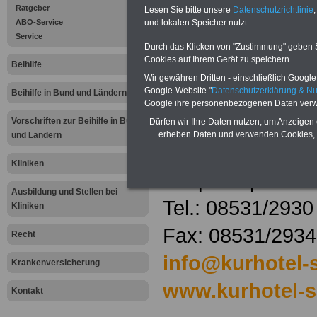
Kurhotel San
Ratgeber
Lesen Sie bitte unsere
Datenschutzrichtlinie
,
ABO-Service
und lokalen Speicher nutzt.
Andreas GmbH 
Service
Durch das Klicken von "Zustimmung" geben Sie
Cookies auf Ihrem Gerät zu speichern.
Co KG
Beihilfe
Wir gewähren Dritten - einschließlich Google -
Goethestr. 12
Google-Website "
Datenschutzerklärung & N
Beihilfe in Bund und Ländern
Google ihre personenbezogenen Daten verw
94072 Bad
Vorschriften zur Beihilfe in Bund
Dürfen wir Ihre Daten nutzen, um Anzeigen 
erheben Daten und verwenden Cookies, 
und Ländern
Füssing
Kliniken
Ansprechpartner
Ausbildung und Stellen bei
Tel.: 08531/2930
Kliniken
Fax: 08531/293
Recht
info@kurhotel-
Krankenversicherung
www.kurhotel-s
Kontakt