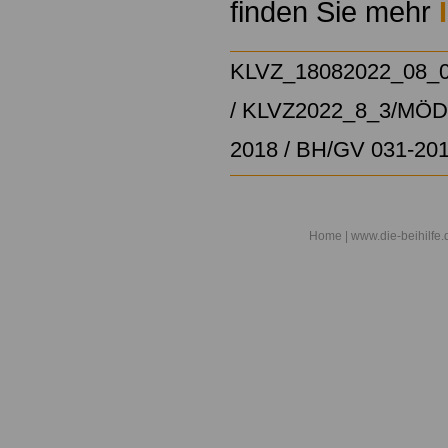
finden Sie mehr
KLVZ_18082022_08_
/
KLVZ2022_8_3/
MÖD/
2018
/
BH/GV 031-20
Home
| www.die-beihilfe.