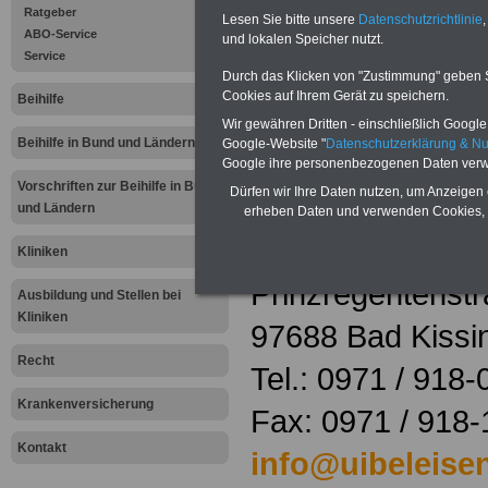
Eckloff
Ratgeber
Lesen Sie bitte unsere
Datenschutzrichtlinie
,
ABO-Service
und lokalen Speicher nutzt.
Service
Sanatorium
Durch das Klicken von "Zustimmung" geben Sie
Cookies auf Ihrem Gerät zu speichern.
Beihilfe
Uibeleisen Ecklof
Wir gewähren Dritten - einschließlich Google -
GmbH & Co.KG
Beihilfe in Bund und Ländern
Google-Website "
Datenschutzerklärung & N
Google ihre personenbezogenen Daten verw
Ansprechpartner
Vorschriften zur Beihilfe in Bund
Dürfen wir Ihre Daten nutzen, um Anzeigen 
und Ländern
erheben Daten und verwenden Cookies, 
Herr Hohmann
Kliniken
Prinzregentenst
Ausbildung und Stellen bei
Kliniken
97688 Bad Kissi
Recht
Tel.: 0971 / 918-
Krankenversicherung
Fax: 0971 / 918
Kontakt
info@uibeleise