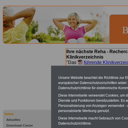
Ihre nächste Reha - Recherc
Klinikverzeichnis
"Das
führende Klinikverzei
Orientierung bei der Suche nac
nächsten Reha. Sie können a
Unsere Website beachtet die Richtlinie zur 
suchen. Beamtinnen und Beamt
europäischer Datenschutzvorschriften wide
Angebote nach Gesundheitsw
Datenschutzrichtlinie für elektronische Komm
Diese Internetseite verwendet Cookies, um 
Dienste und Funktionen bereitzustellen. Es
Bad Kissing
Personalisierung von Anzeigen verwendet - un
personalisierte Werbung genutzt.
Sanatorium
home
Diese Internetseite macht Gebrauch von Cooki
Aktuelles
Datenschutzrichtlinie.
Download-Center