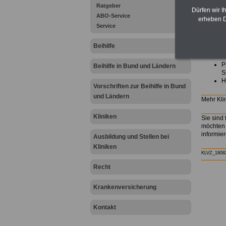
.
Ratgeber
Dürfen wir I
ABO-Service
.
erheben D
Service
.
Beihilfe
Profil
.
P
Beihilfe in Bund und Ländern
S
Vorschriften zur Beihilfe in Bund
und Ländern
Mehr Kli
Kliniken
Sie sind 
möchten 
informie
Ausbildung und Stellen bei
Kliniken
KLVZ_1808
Recht
Krankenversicherung
Kontakt