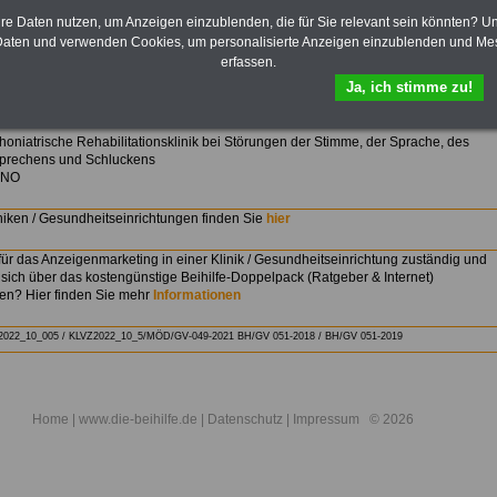
hre Daten nutzen, um Anzeigen einzublenden, die für Sie relevant sein könnten? U
aten und verwenden Cookies, um personalisierte Anzeigen einzublenden und Me
erfassen.
Ja, ich stimme zu!
Einfach Bild anklicken
honiatrische Rehabilitationsklinik bei Störungen der Stimme, der Sprache, des
prechens und Schluckens
HNO
niken / Gesundheitseinrichtungen finden Sie
hier
für das Anzeigenmarketing in einer Klinik / Gesundheitseinrichtung zuständig und
sich über das kostengünstige Beihilfe-Doppelpack (Ratgeber & Internet)
ren? Hier finden Sie mehr
Informationen
2022_10_005 /
KLVZ2022_10_5/
MÖD/GV-049-2021 BH/GV 051-2018
/
BH/GV 051-2019
Home
| www.die-beihilfe.de |
Datenschutz
|
Impressum
© 2026