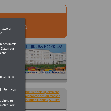
en zweier
ie
rn bestimmte
 Daten zur
nicht
ite Cookies
 in Form von
ACHTUNG
Nebentätigkeitsrecht:
vor Jobaufnahme
schlau machen
>>>
OnlineBuch
für nur 7,50 Euro
s Links zur
mieren, wie