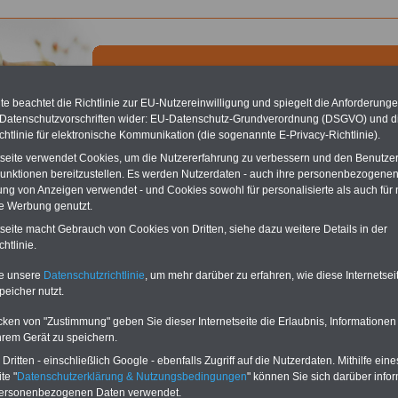
e beachtet die Richtlinie zur EU-Nutzereinwilligung und spiegelt die Anforderung
 Datenschutzvorschriften wider: EU-Datenschutz-Grundverordnung (DSGVO) und d
chtlinie für elektronische Kommunikation (die sogenannte E-Privacy-Richtlinie).
chste Reha - Recherchieren Sie mit dem "führenden" Klinikverzeichnis
tseite verwendet Cookies, um die Nutzererfahrung zu verbessern und den Benutze
führende Klinikverzeichnis
rund um die Beihilfe" gibt ihnen Orientierung
unktionen bereitzustellen. Es werden Nutzerdaten - auch ihre personenbezogenen
 Suche nach der geeigneten Klinik für Ihre nächsten Reha. Sie können auch
ung von Anzeigen verwendet - und Cookies sowohl für personalisierte als auch für 
dikationen von A bis Z
suchen. Beamtinnen und Beamte finden zudem
te Werbung genutzt.
hafte Angebote nach Gesundheitswochen..
tseite macht Gebrauch von Cookies von Dritten, siehe dazu weitere Details in der
htlinie.
appenau - Stimmheilzentrum
te unsere
Datenschutzrichtlinie
, um mehr darüber zu erfahren, wie diese Internetse
peicher nutzt.
lzentrum
r. 43
cken von "Zustimmung" geben Sie dieser Internetseite die Erlaubnis, Informationen
ad Rappenau
hrem Gerät zu speichern.
2 64 / 8084507
2 64 / 86 21 13
ritten - einschließlich Google - ebenfalls Zugriff auf die Nutzerdaten. Mithilfe eine
immheilzentrum.de
te "
Datenschutzerklärung & Nutzungsbedingungen
" können Sie sich darüber infor
mmheilzentrum.de
personenbezogenen Daten verwendet.