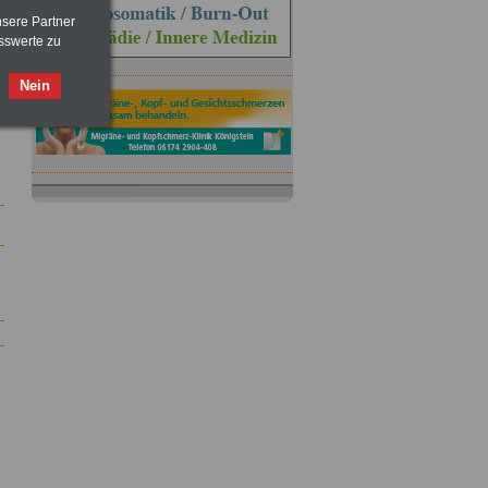
nsere Partner
sswerte zu
Nein
ACHTUNG
Nebentätigkeitsrecht:
vor Jobaufnahme
schlau machen
>>>
OnlineBuch
für nur 7,50 Euro