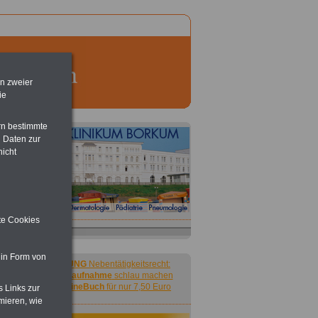
en zweier
ie
rn bestimmte
 Daten zur
nicht
ite Cookies
 in Form von
ACHTUNG
Nebentätigkeitsrecht:
vor Jobaufnahme
schlau machen
>>>
OnlineBuch
für nur 7,50 Euro
s Links zur
mieren, wie