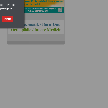
nsere Partner
sswerte zu
Nein
ACHTUNG
Nebentätigkeitsrecht:
vor Jobaufnahme
schlau machen
>>>
OnlineBuch
für nur 7,50 Euro