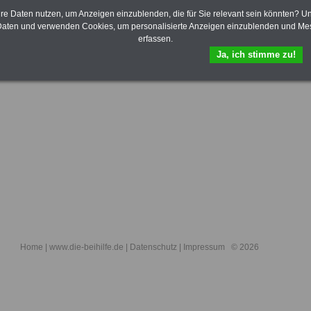
rte Übersicht aller Tipps zu den Gesundheitseinrichtungen
>>>weiter
hre Daten nutzen, um Anzeigen einzublenden, die für Sie relevant sein könnten? U
aten und verwenden Cookies, um personalisierte Anzeigen einzublenden und Me
erfassen.
Ja, ich stimme zu!
Home
| www.die-beihilfe.de |
Datenschutz
|
Impressum
© 2026