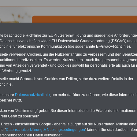
e beachtet die Richtlinie zur EU-Nutzereinwilligung und spiegelt die Anforderung
 Datenschutzvorschriften wider: EU-Datenschutz-Grundverordnung (DSGVO) und d
chtlinie für elektronische Kommunikation (die sogenannte E-Privacy-Richtlinie).
chste Reha - Recherchieren Sie mit dem "führenden" Klinikverzeichnis
tseite verwendet Cookies, um die Nutzererfahrung zu verbessern und den Benutze
führende Klinikverzeichnis
rund um die Beihilfe" gibt ihnen Orientierung
unktionen bereitzustellen. Es werden Nutzerdaten - auch ihre personenbezogenen
 Suche nach der geeigneten Klinik für Ihre nächsten Reha. Sie können auch
ung von Anzeigen verwendet - und Cookies sowohl für personalisierte als auch für 
dikationen von A bis Z
suchen. Beamtinnen und Beamte finden zudem
te Werbung genutzt.
hafte Angebote nach Gesundheitswochen..
tseite macht Gebrauch von Cookies von Dritten, siehe dazu weitere Details in der
htlinie.
-Baden - Kurort
te unsere
Datenschutzrichtlinie
, um mehr darüber zu erfahren, wie diese Internetse
peicher nutzt.
-Baden gibt es mehrere Gesundheitseinrichtungen, für Beihilfeberechtigte haben
 Tipps ausgewählt:
cken von "Zustimmung" geben Sie dieser Internetseite die Erlaubnis, Informationen
hrem Gerät zu speichern.
linik am Leisberg
>>>weiter
linik Dr. Franz Dengler
>>>weiter
ritten - einschließlich Google - ebenfalls Zugriff auf die Nutzerdaten. Mithilfe eine
te "
Datenschutzerklärung & Nutzungsbedingungen
" können Sie sich darüber infor
r Website haben wir für Beihilfeberechtigte mehr als 100
personenbezogenen Daten verwendet.
itseinrichtungen ausgewählt Hier finden Sie eine nach den
Ortsnamen