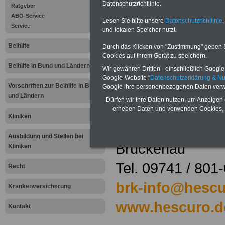
Brückenau
Datenschutzrichtlinie.
Ratgeber
ABO-Service
Lesen Sie bitte unsere
Datenschutzrichtlinie
,
Service
HESCURO
und lokalen Speicher nutzt.
Beihilfe
Klinik Bad
Durch das Klicken von "Zustimmung" geben Sie
Cookies auf Ihrem Gerät zu speichern.
Brückenau
Beihilfe in Bund und Ländern
Wir gewähren Dritten - einschließlich Google -
Google-Website "
Datenschutzerklärung & N
Bahnhofstraße
Vorschriften zur Beihilfe in Bund
Google ihre personenbezogenen Daten verw
und Ländern
Dürfen wir Ihre Daten nutzen, um Anzeigen 
16
erheben Daten und verwenden Cookies, 
Kliniken
97769 Bad
Ausbildung und Stellen bei
Brückenau
Kliniken
Tel. 09741 / 801
Recht
brk-info@hescu
Krankenversicherung
www.hescuro.d
Kontakt