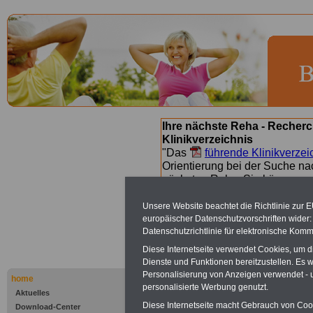
Ihre nächste Reha - Recherc
Klinikverzeichnis
"Das
führende Klinikverzei
Orientierung bei der Suche nac
nächsten Reha. Sie können a
suchen. Beamtinnen und Beamt
Angebote nach Gesundheitsw
Unsere Website beachtet die Richtlinie zur 
europäischer Datenschutzvorschriften wide
Datenschutzrichtlinie für elektronische Komm
Bad Brücke
Diese Internetseite verwendet Cookies, um 
Dienste und Funktionen bereitzustellen. Es
Personalisierung von Anzeigen verwendet - un
HESCURO K
home
personalisierte Werbung genutzt.
Aktuelles
Diese Internetseite macht Gebrauch von Cooki
Download-Center