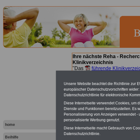
Ihre nächste Reha - Recherc
Klinikverzeichnis
"Das
führende Klinikverzei
Orientierung bei der Suche nac
nächsten Reha. Sie können a
Unsere Website beachtet die Richtlinie zur 
suchen. Beamtinnen und Beamt
europäischer Datenschutzvorschriften wide
Angebote nach Gesundheitsw
Datenschutzrichtlinie für elektronische Komm
Diese Internetseite verwendet Cookies, um 
Dienste und Funktionen bereitzustellen. Es
Heilkurorte
Personalisierung von Anzeigen verwendet - un
personalisierte Werbung genutzt.
home
Diese Internetseite macht Gebrauch von Cooki
Vorteile für Beamte und den 
Datenschutzrichtlinie.
Beihilfe
Auch mit Angeboten von Selbst