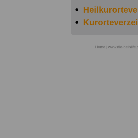
Heilkurorteve
Kurorteverze
Home
| www.die-beihilfe.