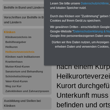
Dienst (Geldanlage, Kredite, 
Lesen Sie bitte unsere
Datenschutzrichtlinie
,
Versichern):
Vergleichen - A
Beihilfe in Bund und Ländern
und lokalen Speicher nutzt.
sichern
Durch das Klicken von "Zustimmung" geben Sie
Vorschriften zur Beihilfe in Bund
Cookies auf Ihrem Gerät zu speichern.
und Ländern
Nicht jeder
Wir gewähren Dritten - einschließlich Google -
Google-Website "
Datenschutzerklärung & N
Kliniken
Heilkurort
Google ihre personenbezogenen Daten verw
Klinikverzeichnis im
Beihilferatgeber
Dürfen wir Ihre Daten nutzen, um Anzeigen 
Heilkur im Sinne 
erheben Daten und verwenden Cookies, 
Heilkuren
Heilkurorteverzeichnis
eine Kur, die unt
Kliniken nach Indikationen
Krankenhaus
nach einem Kurp
Mutter-Kind-Kuren
Sanatorium und Behandlung
Heilkurorteverze
Schönheitschirurgie
Vater-Kind-Kuren
Kurort durchgefüh
Weg zur Kur
Zahnkliniken und Zahnarztpraxen
Unterkunft muss 
Ausbildung und Stellen bei
befinden und or
Kliniken