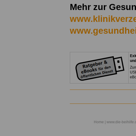
Mehr zur Gesun
www.klinikverze
www.gesundhei
Exk
un
Zum
USB
eBo
Home
| www.die-beihilfe.