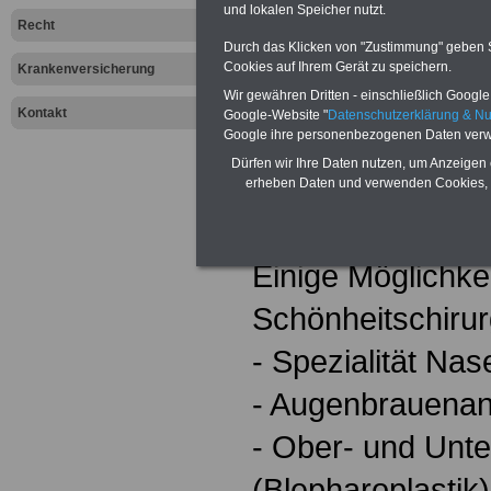
die „Schönheitsc
und lokalen Speicher nutzt.
Recht
Informationen z
Durch das Klicken von "Zustimmung" geben Sie
Cookies auf Ihrem Gerät zu speichern.
Krankenversicherung
Sie im Ratgeber 
Wir gewähren Dritten - einschließlich Google -
Kontakt
Google-Website "
Datenschutzerklärung & N
Z", den Sie für n
Google ihre personenbezogenen Daten verw
Dürfen wir Ihre Daten nutzen, um Anzeigen 
bestellen
erheben Daten und verwenden Cookies, 
können:
www.ge
Einige Möglichke
Schönheitschirur
- Spezialität Nas
- Augenbrauenanh
- Ober- und Unte
(Blepharoplastik)