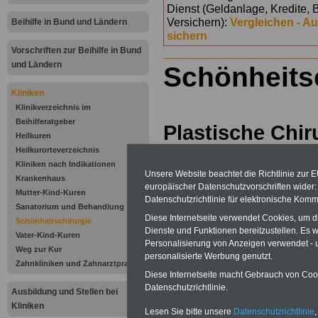
Dienst (Geldanlage, Kredite, 
Versichern):
Vergleichen - A
Beihilfe in Bund und Ländern
sichern
Vorschriften zur Beihilfe in Bund
und Ländern
Schönheits
Kliniken
Klinikverzeichnis im
Beihilferatgeber
Plastische Chir
Heilkuren
Heilkurorteverzeichnis
Bedeutung
Kliniken nach Indikationen
Unsere Website beachtet die Richtlinie zur 
Krankenhaus
europäischer Datenschutzvorschriften wide
Mutter-Kind-Kuren
Datenschutzrichtlinie für elektronische Komm
Sanatorium und Behandlung
Der plastischen 
Diese Internetseite verwendet Cookies, um 
Schönheitschirurgie
Dienste und Funktionen bereitzustellen. Es
Vater-Kind-Kuren
immer mehr Bede
Personalisierung von Anzeigen verwendet - un
Weg zur Kur
personalisierte Werbung genutzt.
Zahnkliniken und Zahnarztpraxen
informieren wir a
Diese Internetseite macht Gebrauch von Cooki
Datenschutzrichtlinie.
Ausbildung und Stellen bei
Website auch üb
Kliniken
Lesen Sie bitte unsere
Datenschutzrichtlinie
,