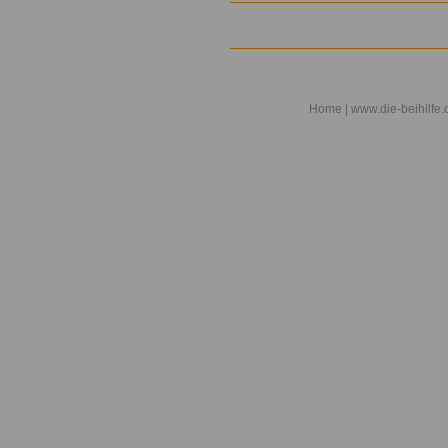
Home
| www.die-beihilfe.