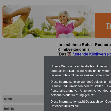
Ihre nächste Reha - Recherc
Klinikverzeichnis
"Das
führende Klinikverzei
Orientierung bei der Suche nac
nächsten Reha. Sie können a
Unsere Website beachtet die Richtlinie zur 
suchen. Beamtinnen und Beamt
europäischer Datenschutzvorschriften wide
Angebote nach Gesundheitsw
Datenschutzrichtlinie für elektronische Komm
Diese Internetseite verwendet Cookies, um 
Dienste und Funktionen bereitzustellen. Es
Vater-Kind
Personalisierung von Anzeigen verwendet - un
personalisierte Werbung genutzt.
home
Diese Internetseite macht Gebrauch von Cooki
UNSER TIPP für Ihr
Datenschutzrichtlinie.
Beihilfe
Kühlungsborn...