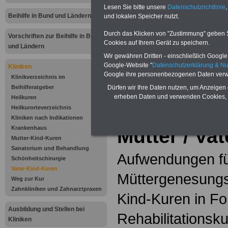
Lesen Sie bitte unsere
Datenschutzrichtlinie
,
Die
Ostseeklinik Kühlungsbor
Beihilfe in Bund und Ländern
und lokalen Speicher nutzt.
Erkrankungen bei Frauen nach e
Durch das Klicken von "Zustimmung" geben Sie
Behandlungskonzept, das auch d
Vorschriften zur Beihilfe in Bund
Cookies auf Ihrem Gerät zu speichern.
Mehr Informationen finden Sie u
und Ländern
kuehlungsborn.de
Wir gewähren Dritten - einschließlich Google -
Google-Website "
Datenschutzerklärung & N
Kliniken
Google ihre personenbezogenen Daten verw
Klinikverzeichnis im
Beihilferatgeber
Dürfen wir Ihre Daten nutzen, um Anzeigen 
Zum
ABC der Be
erheben Daten und verwenden Cookies, 
Heilkuren
Heilkurorteverzeichnis
.
Kliniken nach Indikationen
Krankenhaus
Mutter / Va
Mutter-Kind-Kuren
Sanatorium und Behandlung
Aufwendungen f
Schönheitschirurgie
Vater-Kind-Kuren
Müttergenesungs
Weg zur Kur
Zahnkliniken und Zahnarztpraxen
Kind-Kuren in Fo
Ausbildung und Stellen bei
Rehabilitationsku
Kliniken