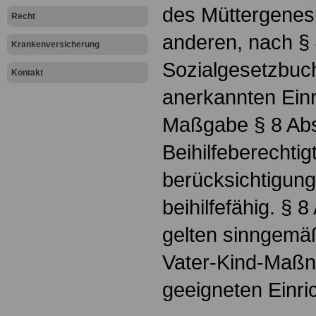
des Müttergenes
Recht
anderen, nach §
Krankenversicherung
Sozialgesetzbuch
Kontakt
anerkannten Einr
Maßgabe § 8 Abs
Beihilfeberechtig
berücksichtigun
beihilfefähig. § 
gelten sinngemäß.
Vater-Kind-Maßn
geeigneten Einri