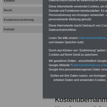
Datenschutzrichtlinie für elektronische Komm
Kliniken
meisten Fällen -
Diese Internetseite verwendet Cookies, um 
Recht
Dienste und Funktionen bereitzustellen. Es
Krankenhausauf
Personalisierung von Anzeigen verwendet - un
personalisierte Werbung genutzt.
Krankenversicherung
überraschend. Wi
Diese Internetseite macht Gebrauch von Cooki
Kontakt
Datenschutzrichtlinie.
einige Tipps für 
Lesen Sie bitte unsere
Datenschutzrichtlinie
,
als Patient ins 
und lokalen Speicher nutzt.
.
Durch das Klicken von "Zustimmung" geben Sie
Cookies auf Ihrem Gerät zu speichern.
Dokumente und
Wir gewähren Dritten - einschließlich Google -
Google-Website "
Datenschutzerklärung & N
Wichtig ist für g
Google ihre personenbezogenen Daten verw
Dürfen wir Ihre Daten nutzen, um Anzeigen 
die Einweisung 
erheben Daten und verwenden Cookies, 
Arztes sowie ggf.
Kostenübernahm