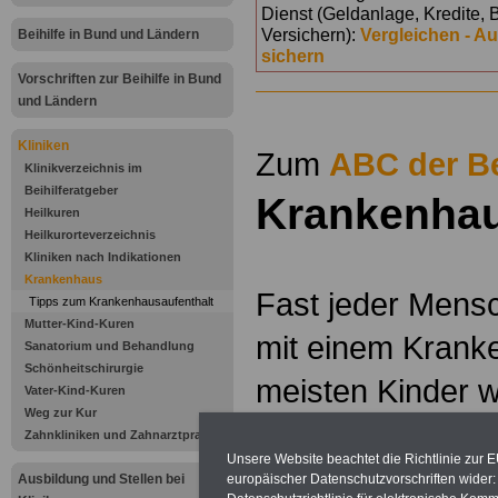
Dienst (Geldanlage, Kredite, 
Versichern):
Vergleichen - A
Beihilfe in Bund und Ländern
sichern
Vorschriften zur Beihilfe in Bund
und Ländern
.
Kliniken
Zum
ABC der Be
Klinikverzeichnis im
Beihilferatgeber
Krankenha
Heilkuren
Heilkurorteverzeichnis
Kliniken nach Indikationen
Krankenhaus
Fast jeder Mens
Tipps zum Krankenhausaufenthalt
Mutter-Kind-Kuren
mit einem Krank
Sanatorium und Behandlung
Schönheitschirurgie
meisten Kinder 
Vater-Kind-Kuren
Weg zur Kur
Krankenhaus geb
Zahnkliniken und Zahnarztpraxen
Unsere Website beachtet die Richtlinie zur 
kann man planen 
Ausbildung und Stellen bei
europäischer Datenschutzvorschriften wide