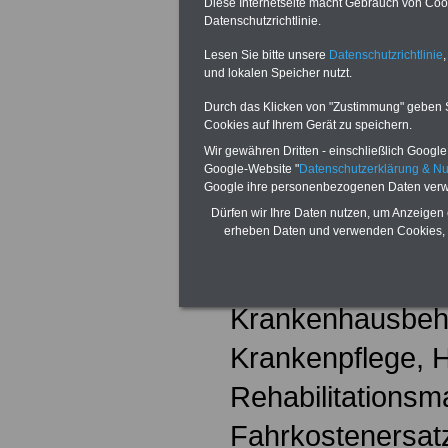
Sie umfassen be
Diese Internetseite macht Gebrauch von Cooki
Datenschutzrichtlinie.
Maßnahmen zur 
Lesen Sie bitte unsere
Datenschutzrichtlinie
,
und lokalen Speicher nutzt.
Gesundheit, zur 
Durch das Klicken von "Zustimmung" geben Sie
Früherkennung v
Cookies auf Ihrem Gerät zu speichern.
Wir gewähren Dritten - einschließlich Google -
ärztliche und zah
Google-Website "
Datenschutzerklärung & N
Google ihre personenbezogenen Daten verw
Versorgung mit A
Dürfen wir Ihre Daten nutzen, um Anzeigen 
erheben Daten und verwenden Cookies, 
Hilfsmitteln, Hei
Massagen, Bestr
Krankenhausbeha
Krankenpflege, H
Rehabilitations
Fahrkostenersat