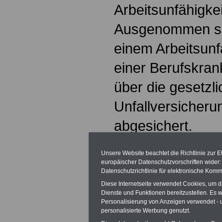
Arbeitsunfähigkei
Ausgenommen si
einem Arbeitsunfa
einer Berufskrank
über die gesetzl
Unfallversicherun
abgesicher
Die Leistungen 
Unsere Website beachtet die Richtlinie zur 
europäischer Datenschutzvorschriften wide
ausreichend, zw
Datenschutzrichtlinie für elektronische Komm
wirtschaftlich se
Diese Internetseite verwendet Cookies, um 
Dienste und Funktionen bereitzustellen. Es
Maß des Notwend
Personalisierung von Anzeigen verwendet - un
personalisierte Werbung genutzt.