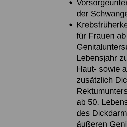
Vorsorgeunte
der Schwange
Krebsfrüherk
für Frauen ab
Genitalunter
Lebensjahr zu
Haut- sowie 
zusätzlich Di
Rektumunters
ab 50. Leben
des Dickdarms
äußeren Genit