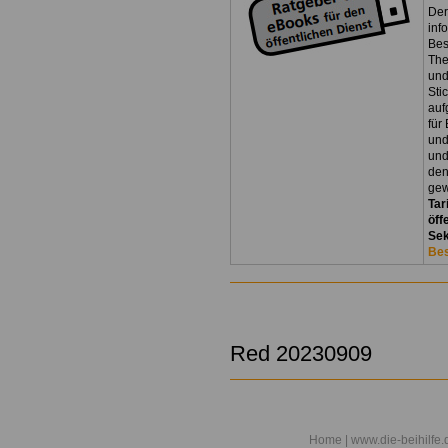
Der
inf
Bes
The
und
Sti
auf
für
und
und
den
gew
Tar
öff
Sek
Bes
Red 20230909
Home
| www.die-beihilfe.