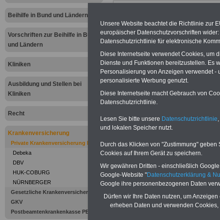
Neu aufgelegt im Juli 2025:
Ratge
für 7,50 Euro zzgl. Versand 
Beihilfe in Bund und Ländern
Unsere Website beachtet die Richtlinie zur 
europäischer Datenschutzvorschriften wide
Vorschriften zur Beihilfe in Bund
Datenschutzrichtlinie für elektronische Komm
und Ländern
Diese Internetseite verwendet Cookies, um 
Dienste und Funktionen bereitzustellen. Es
Kliniken
Personalisierung von Anzeigen verwendet - un
personalisierte Werbung genutzt.
Ausbildung und Stellen bei
Diese Internetseite macht Gebrauch von Cooki
Kliniken
Datenschutzrichtlinie.
Zu Indikationen von A bis Z und
ausge
Recht
Lesen Sie bitte unsere
Datenschutzrichtlinie
,
und lokalen Speicher nutzt.
Krankenversicherung
Private Krankenversicherung PKV
Durch das Klicken von "Zustimmung" geben Sie
Beamtinne
Cookies auf Ihrem Gerät zu speichern.
Debeka
DBV
Wir gewähren Dritten - einschließlich Google -
brauchen P
HUK-COBURG
Google-Website "
Datenschutzerklärung & N
NÜRNBERGER
Google ihre personenbezogenen Daten verw
Krankenve
Gesetzliche Krankenversicherung
Dürfen wir Ihre Daten nutzen, um Anzeigen 
GKV
erheben Daten und verwenden Cookies, 
Postbeamtenkrankenkasse PBeaKK