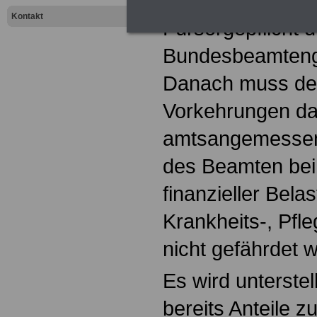
Der Beihilfeansp
Kontakt
Fürsorgepflicht 
Bundesbeamtenge
Danach muss der
Vorkehrungen daf
amtsangemessen
des Beamten bei 
finanzieller Bel
Krankheits-, Pfle
nicht gefährdet w
Es wird unterstel
bereits Anteile 