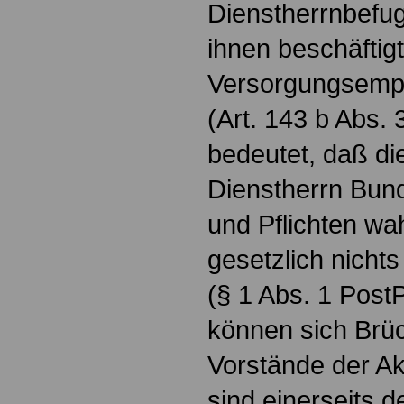
Dienstherrnbefug
ihnen beschäftig
Versorgungsempf
(Art. 143 b Abs.
bedeutet, daß di
Dienstherrn Bun
und Pflichten w
gesetzlich nicht
(§ 1 Abs. 1 Post
können sich Brü
Vorstände der Ak
sind einerseits 