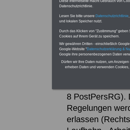
Diese Internetseite macht Gebrauch von Cooki
durch den Bundes
Datenschutzrichtlinie.
Telekommunikati
Lesen Sie bitte unsere
Datenschutzrichtlinie
,
und lokalen Speicher nutzt.
PostPersRG). Bei
Durch das Klicken von "Zustimmung" geben Sie
Cookies auf Ihrem Gerät zu speichern.
dienstrechtlichen
Wir gewähren Dritten - einschließlich Google -
die Beamten bei
Google-Website "
Datenschutzerklärung & N
Google ihre personenbezogenen Daten verw
Aktiengesellscha
Dürfen wir Ihre Daten nutzen, um Anzeigen 
erheben Daten und verwenden Cookies, 
Post-Neuordnun
nicht anderes be
8 PostPersRG). D
Regelungen wer
erlassen (Recht