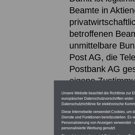
Beamte in Aktien
privatwirtschaftl
betroffenen Bea
unmittelbare Bu
Post AG, die Te
Postbank AG gese
eigene Zustimmun
PostPersRG).
Unsere Website beachtet die Richtlinie zur 
europäischer Datenschutzvorschriften wide
Der zuständige D
Datenschutzrichtlinie für elektronische Komm
Diese Internetseite verwendet Cookies, um 
Beamten bei den 
Dienste und Funktionen bereitzustellen. Es
Personalisierung von Anzeigen verwendet - un
bleibt der Bund. 
personalisierte Werbung genutzt.