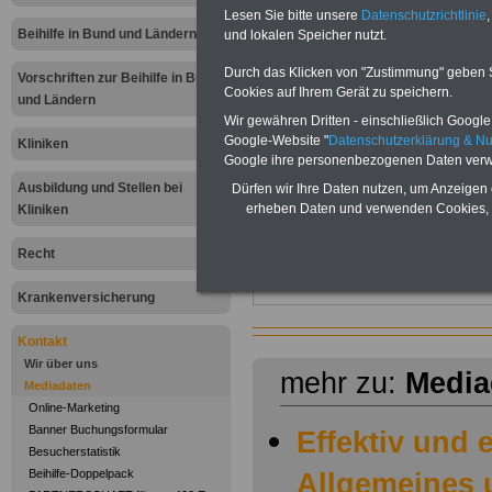
OnlineServ
Lesen Sie bitte unsere
Datenschutzrichtlinie
,
Beihilfe in Bund und Ländern
und lokalen Speicher nutzt.
Neu aufgelegt im Juli 2025:
Ratge
Durch das Klicken von "Zustimmung" geben Sie
Vorschriften zur Beihilfe in Bund
für 7,50 Euro zzgl. Versand 
Cookies auf Ihrem Gerät zu speichern.
und Ländern
Wir gewähren Dritten - einschließlich Google -
Google-Website "
Datenschutzerklärung & N
Kliniken
Google ihre personenbezogenen Daten verw
Ausbildung und Stellen bei
Dürfen wir Ihre Daten nutzen, um Anzeigen 
erheben Daten und verwenden Cookies, 
Kliniken
Recht
Zu Indikationen von A bis Z und
ausge
Krankenversicherung
Kontakt
Wir über uns
mehr zu:
Media
Mediadaten
Online-Marketing
Banner Buchungsformular
Effektiv und 
Besucherstatistik
Beihilfe-Doppelpack
Allgemeines 