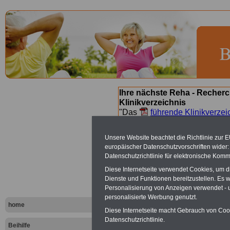
Ihre nächste Reha - Recherc
Klinikverzeichnis
"Das
führende Klinikverzei
Orientierung bei der Suche nac
nächsten Reha. Sie können a
Unsere Website beachtet die Richtlinie zur 
suchen. Beamtinnen und Beamt
europäischer Datenschutzvorschriften wide
Angebote nach Gesundheitsw
Datenschutzrichtlinie für elektronische Komm
Diese Internetseite verwendet Cookies, um 
Dienste und Funktionen bereitzustellen. Es
Ratgeber Be
Personalisierung von Anzeigen verwendet - un
personalisierte Werbung genutzt.
und Länder
home
Diese Internetseite macht Gebrauch von Cooki
Datenschutzrichtlinie.
Beihilfe