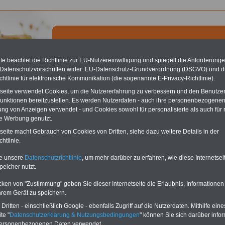
e beachtet die Richtlinie zur EU-Nutzereinwilligung und spiegelt die Anforderung
 Datenschutzvorschriften wider: EU-Datenschutz-Grundverordnung (DSGVO) und d
chtlinie für elektronische Kommunikation (die sogenannte E-Privacy-Richtlinie).
chste Reha - Recherchieren Sie mit dem "führenden" Klinikverzeichnis
tseite verwendet Cookies, um die Nutzererfahrung zu verbessern und den Benutze
führende Klinikverzeichnis
rund um die Beihilfe" gibt ihnen Orientierung
unktionen bereitzustellen. Es werden Nutzerdaten - auch ihre personenbezogenen
 Suche nach der geeigneten Klinik für Ihre nächsten Reha. Sie können auch
ung von Anzeigen verwendet - und Cookies sowohl für personalisierte als auch für 
dikationen von A bis Z
suchen. Beamtinnen und Beamte finden zudem
te Werbung genutzt.
hafte Angebote nach Gesundheitswochen..
tseite macht Gebrauch von Cookies von Dritten, siehe dazu weitere Details in der
htlinie.
nk Die Beihilfe - Vorteilsangebote für den öffentlichen Dienst
te unsere
Datenschutzrichtlinie
, um mehr darüber zu erfahren, wie diese Internetse
peicher nutzt.
e für Beamte und den Öffentlichen Dienst:
t Angeboten von Selbsthilfeeinrichtungen für den öffentlichen Dienst
cken von "Zustimmung" geben Sie dieser Internetseite die Erlaubnis, Informationen
lage, Kredite, Baufinanzierung, Sparen, Vorsorgen, Versichern):
Vergleichen
hrem Gerät zu speichern.
ählen - Beste Konditionen sichern
ritten - einschließlich Google - ebenfalls Zugriff auf die Nutzerdaten. Mithilfe eine
te "
Datenschutzerklärung & Nutzungsbedingungen
" können Sie sich darüber infor
personenbezogenen Daten verwendet.