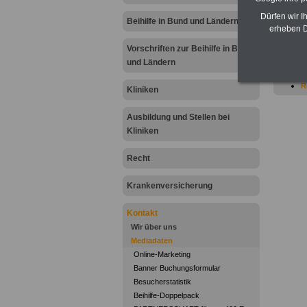
mehr
Dürfen wir I
Beihilfe in Bund und Ländern
erheben D
E
E
Vorschriften zur Beihilfe in Bund
M
und Ländern
R
R
R
Kliniken
e
R
Ausbildung und Stellen bei
R
T
Kliniken
T
T
Recht
V
V
Krankenversicherung
Kontakt
Wir über uns
Mediadaten
Online-Marketing
Banner Buchungsformular
Besucherstatistik
Beihilfe-Doppelpack