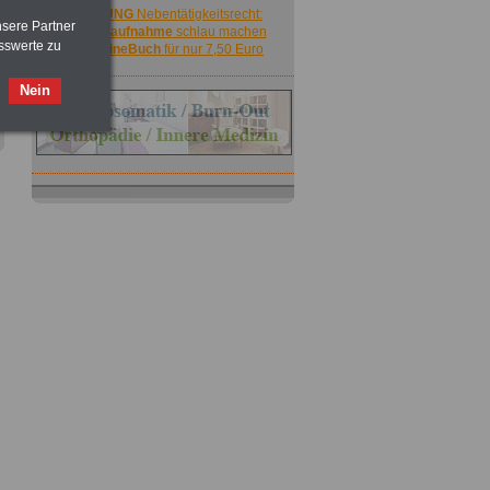
ACHTUNG
Nebentätigkeitsrecht:
nsere Partner
vor Jobaufnahme
schlau machen
sswerte zu
>>>
OnlineBuch
für nur 7,50 Euro
Nein
,
ACHTUNG
Nebentätigkeitsrecht:
vor Jobaufnahme
schlau machen
>>>
OnlineBuch
für nur 7,50 Euro