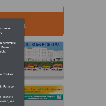
en zweier
ie
rn bestimmte
 Daten zur
nicht
ite Cookies
 in Form von
s Links zur
mieren, wie