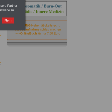
nsere Partner
sswerte zu
Nein
ACHTUNG
Nebentätigkeitsrecht:
vor Jobaufnahme
schlau machen
>>>
OnlineBuch
für nur 7,50 Euro
ACHTUNG
Nebentätigkeitsrecht:
vor Jobaufnahme
schlau machen
>>>
OnlineBuch
für nur 7,50 Euro