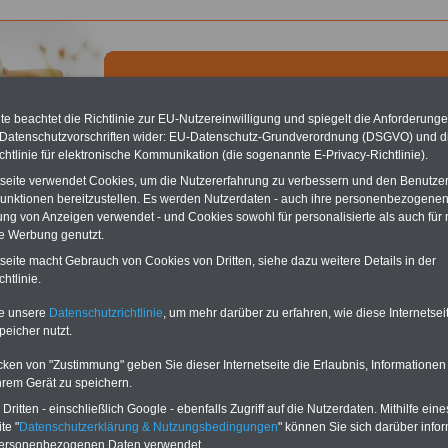
e beachtet die Richtlinie zur EU-Nutzereinwilligung und spiegelt die Anforderung
 Datenschutzvorschriften wider: EU-Datenschutz-Grundverordnung (DSGVO) und d
chtlinie für elektronische Kommunikation (die sogenannte E-Privacy-Richtlinie).
chste Reha - Recherchieren Sie mit dem "führenden" Klinikverzeichnis
tseite verwendet Cookies, um die Nutzererfahrung zu verbessern und den Benutze
führende Klinikverzeichnis
rund um die Beihilfe" gibt ihnen Orientierung
unktionen bereitzustellen. Es werden Nutzerdaten - auch ihre personenbezogenen
 Suche nach der geeigneten Klinik für Ihre nächsten Reha. Sie können auch
ung von Anzeigen verwendet - und Cookies sowohl für personalisierte als auch für 
dikationen von A bis Z
suchen. Beamtinnen und Beamte finden zudem
te Werbung genutzt.
hafte Angebote nach Gesundheitswochen..
tseite macht Gebrauch von Cookies von Dritten, siehe dazu weitere Details in der
htlinie.
fe in Bund und Ländern: Bundesbeihilfeverordnung
te unsere
Datenschutzrichtlinie
, um mehr darüber zu erfahren, wie diese Internetse
peicher nutzt.
O
nline
S
ervic
e
für 10
aufgelegt im Juli 2025:
Ratgeber
Beihilferecht
Euro
für 7,50 Euro zzgl. Versand und MwSt.
cken von "Zustimmung" geben Sie dieser Internetseite die Erlaubnis, Informationen
hrem Gerät zu speichern.
Für nur 10,00 Euro bei einer
Laufzeit von 12 Monaten
ritten - einschließlich Google - ebenfalls Zugriff auf die Nutzerdaten. Mithilfe eine
bleiben Sie in den
te "
Datenschutzerklärung & Nutzungsbedingungen
" können Sie sich darüber infor
wichtigsten Fragen zum
personenbezogenen Daten verwendet.