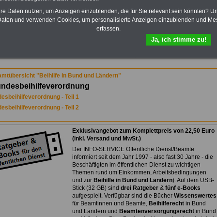
Öffentlichen Dienst auf dem
Laufenden:
hre Daten nutzen, um Anzeigen einzublenden, die für Sie relevant sein könnten? U
Sie finden im Portal
aten und verwenden Cookies, um personalisierte Anzeigen einzublenden und Me
OnlineService zehn Ratgeber
erfassen.
bzw. eBooks zum
Ja, ich stimme zu!
herunterladen, lesen und
ikationen von A bis Z und
ausgewählten Kliniken
ausdrucken.
Mehr Infos
mtübersicht "Beihilfe in Bund und Ländern"
undesbeihilfeverordnung
esbeihilfeverordnung - Teil 1
esbeihilfeverordnung - Teil 2
Exklusivangebot zum Komplettpreis von 22,50 Euro
(inkl. Versand und MwSt.)
Der INFO-SERVICE Öffentliche Dienst/Beamte
informiert seit dem Jahr 1997 - also fast 30 Jahre - die
Beschäftigten im öffentlichen Dienst zu wichtigen
Themen rund um Einkommen, Arbeitsbedingungen
und zur
Beihilfe in Bund und Ländern
). Auf dem USB-
Stick (32 GB) sind
drei Ratgeber
&
fünf e-Books
aufgespielt. Verfügbar sind die Bücher
Wissenswertes
für Beamtinnen und Beamte,
Beihilferecht
in Bund
und Ländern und
Beamtenversorgungsrecht
in Bund