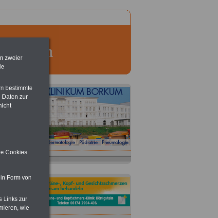
en zweier
ie
rn bestimmte
 Daten zur
nicht
ite Cookies
 in Form von
s Links zur
mieren, wie