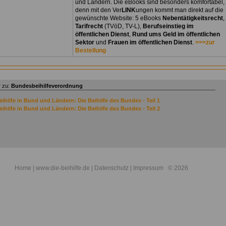
und Ländern. Die eBooks sind besonders komfortabel,
denn mit den Ver
LINK
ungen kommt man direkt auf die
gewünschte Website: 5 eBooks
Nebentätigkeitsrecht
,
Tarifrecht
(TVöD, TV-L),
Berufseinstieg im
öffentlichen Dienst
,
Rund ums Geld im öffentlichen
Sektor
und
Frauen im öffentlichen Dienst
.
>>>zur
Bestellung
 zu:
Bundesbeihilfeverordnung
eihilfe in Bund und Ländern: Die Beihilfe des Bundes - Teil 1
eihilfe in Bund und Ländern: Die Beihilfe des Bundes - Teil 2
Home
| www.die-beihilfe.de |
Datenschutz
|
Impressum
© 2026