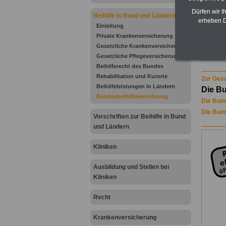
Dürfen wir I
Beihilfe in Bund und Ländern
erheben D
Einleitung
Private Krankenversicherung
Gesetzliche Krankenversicherung
Zu Ind
Gesetzliche Pflegeversicherung
Beihilferecht des Bundes
Rehabilitation und Kurorte
Zur Gesa
Beihilfeleistungen in Ländern
Die B
Bundesbeihilfeverordnung
Die Bund
Die Bund
Vorschriften zur Beihilfe in Bund
und Ländern
Kliniken
Ausbildung und Stellen bei
Kliniken
Recht
Krankenversicherung