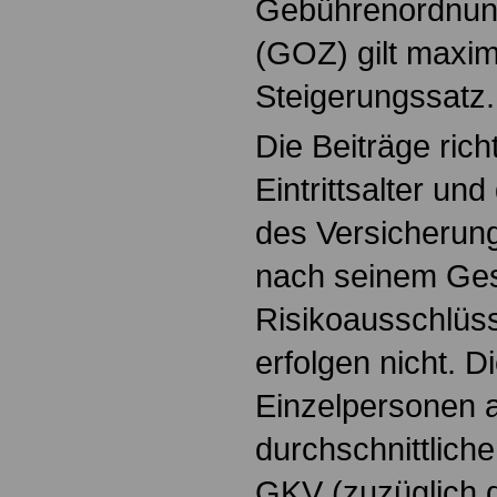
Gebührenordnung
(GOZ) gilt maxim
Steigerungssatz.
Die Beiträge ric
Eintrittsalter u
des Versicherun
nach seinem Ges
Risikoausschlüs
erfolgen nicht. D
Einzelpersonen 
durchschnittliche
GKV (zuzüglich