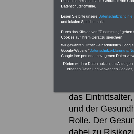
Selbständige oder
Diese Internetseite macht Gebrauch von Cooki
Datenschutzrichtlinie.
Angestellte, de
Lesen Sie bitte unsere
Datenschutzrichtlinie
,
und lokalen Speicher nutzt.
der Jahresarbeits
Durch das Klicken von "Zustimmung" geben Sie
(>>> vgl. Reche
Cookies auf Ihrem Gerät zu speichern.
Wir gewähren Dritten - einschließlich Google -
Beitragssätze de
Google-Website "
Datenschutzerklärung & N
Google ihre personenbezogenen Daten verw
Seite 30).
Dürfen wir Ihre Daten nutzen, um Anzeigen 
erheben Daten und verwenden Cookies, 
Die Beiträge sin
Einkommen abhäng
das Eintrittsalte
und der Gesundh
Rolle. Der Gesu
dabei zu Risikoz