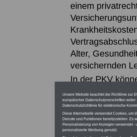
einem privatrecht
Versicherungsu
Krankheitskosten
Vertragsabschlus
Alter, Gesundhei
versichernden L
In der PKV könn
versichern, für d
Unsere Website beachtet die Richtlinie zur 
europäischer Datenschutzvorschriften wide
Versicherungspfli
Datenschutzrichtlinie für elektronische Komm
gesetzlichen Kr
Diese Internetseite verwendet Cookies, um 
Dienste und Funktionen bereitzustellen. Es
besteht. Dies gil
Personalisierung von Anzeigen verwendet - un
personalisierte Werbung genutzt.