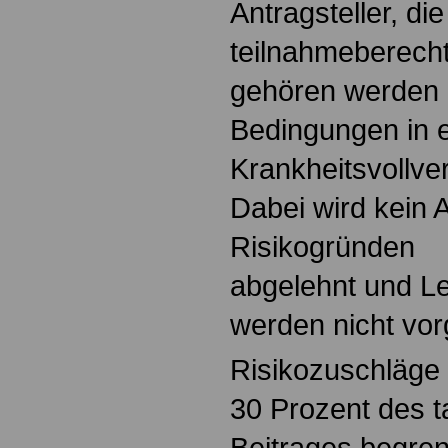
Antragsteller, di
teilnahmeberech
gehören werden z
Bedingungen in e
Krankheitsvollv
Dabei wird kein A
Risikogründen
abgelehnt und L
werden nicht v
Risikozuschläge 
30 Prozent des ta
Beitrages begren