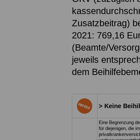
kassendurchschni
Zusatzbeitrag) b
2021: 769,16 Eu
(Beamte/Versor
jeweils entsprec
dem Beihilfebem
> Keine Beihi
Eine Begrenzung de
für diejenigen, die 
privatkrankenversic