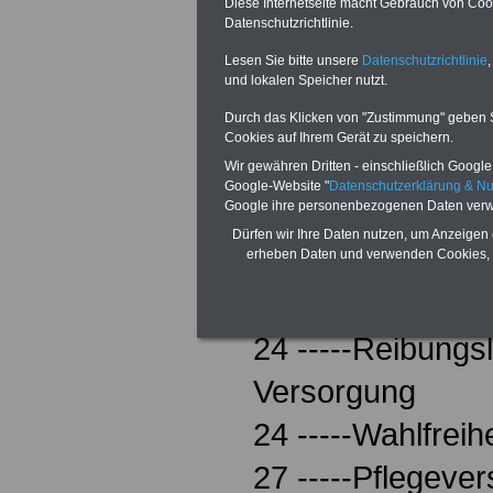
21 -----Gleiche L
Diese Internetseite macht Gebrauch von Cooki
Datenschutzrichtlinie.
Zuschüsse
Lesen Sie bitte unsere
Datenschutzrichtlinie
,
und lokalen Speicher nutzt.
22 -----Krankentr
Durch das Klicken von "Zustimmung" geben Sie
23 -----Befundb
Cookies auf Ihrem Gerät zu speichern.
Wir gewähren Dritten - einschließlich Google -
Festzuschüsse
Google-Website "
Datenschutzerklärung & N
Google ihre personenbezogenen Daten verw
23 -----Bonusre
Dürfen wir Ihre Daten nutzen, um Anzeigen 
24 -----Härtefall
erheben Daten und verwenden Cookies, 
weiter
24 -----Reibungs
Versorgung
24 -----Wahlfreih
27 -----Pflegeve