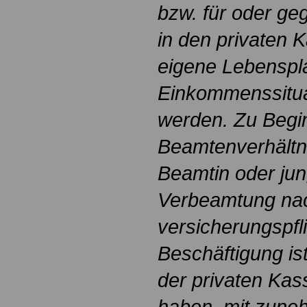
bzw. für oder ge
in den privaten K
eigene Lebenspl
Einkommenssituat
werden. Zu Begi
Beamtenverhältni
Beamtin oder jun
Verbeamtung nac
versicherungspfl
Beschäftigung ist
der privaten Kass
haben, mit zune