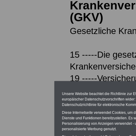
Krankenver
(GKV)
Gesetzliche Kra
15 -----Die geset
Krankenversich
19 -----Versicher
21 -----Familien
Unsere Website beachtet die Richtlinie zur 
21 -----Privat Ve
europäischer Datenschutzvorschriften wide
Datenschutzrichtlinie für elektronische Komm
21 -----Einführu
Diese Internetseite verwendet Cookies, um 
Dienste und Funktionen bereitzustellen. Es
Karte und Patien
Personalisierung von Anzeigen verwendet - un
personalisierte Werbung genutzt.