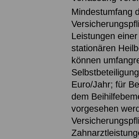
Mindestumfang d
Versicherungspfl
Leistungen eine
stationären Heil
können umfangr
Selbstbeteiligun
Euro/Jahr; für 
dem Beihilfebem
vorgesehen werd
Versicherungspfli
Zahnarztleistung