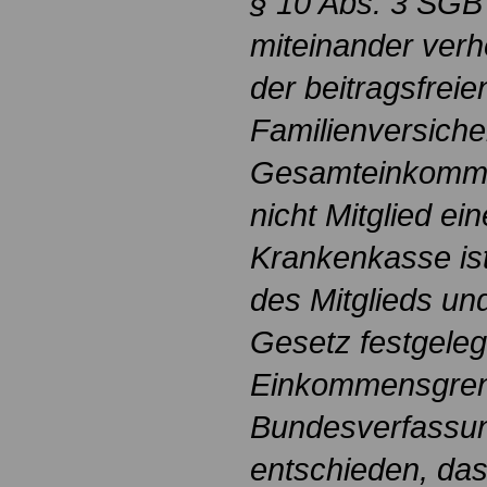
§ 10 Abs. 3 SGB 
miteinander verhe
der beitragsfreie
Familienversich
Gesamteinkommen
nicht Mitglied ei
Krankenkasse ist
des Mitglieds un
Gesetz festgeleg
Einkommensgrenz
Bundesverfassun
entschieden, da