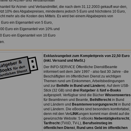
teile für Arznei- und Verbandmittel
nanteil für Arznei- und Verbandmittel, die nach dem 31.12.2003 gekauft wur-den,
jetzt 10% des Abgabepreises, mindestens jedoch 5 Euro und höchstens 10 Euro,
icht mehr als die Kosten des Mittels. Es wird bei einem Abgabepreis von
0 Euro ein Eigenanteil von 5 Euro,
 100 Euro ein Eigenanteil von 10% und
00 Euro ein Eigenanteil von 10 Euro
en.
Exklusivangebot zum Komplettpreis von 22,50 Euro
(inkl. Versand und MwSt.)
Der INFO-SERVICE Öffentliche Dienst/Beamte
informiert seit dem Jahr 1997 - also fast 30 Jahre - die
Beschäftigten im öffentlichen Dienst zu wichtigen
Themen rund um Einkommen, Arbeitsbedingungen
und zur
Beihilfe in Bund und Ländern
). Auf dem USB-
Stick (32 GB) sind
drei Ratgeber
&
fünf e-Books
aufgespielt. Verfügbar sind die Bücher
Wissenswertes
für Beamtinnen und Beamte,
Beihilferecht
in Bund
und Ländern und
Beamtenversorgungsrecht
in Bund
und Ländern. Die eBooks sind besonders komfortabel,
denn mit den Ver
LINK
ungen kommt man direkt auf die
gewünschte Website: 5 eBooks
Nebentätigkeitsrecht
,
Tarifrecht
(TVöD, TV-L),
Berufseinstieg im
öffentlichen Dienst
,
Rund ums Geld im öffentlichen