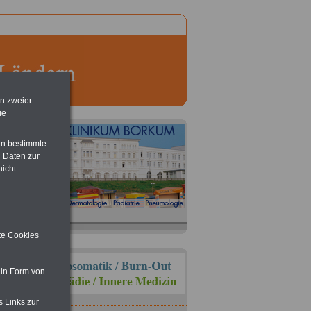
en zweier
ie
rn bestimmte
 Daten zur
nicht
ite Cookies
 in Form von
s Links zur