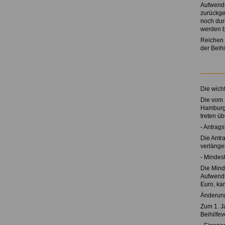
Aufwendu
zurückge
noch dur
werden bi
Reichen 
der Beihi
Die wich
Die vom 
Hamburgi
treten ü
- Antragsf
Die Antr
verlänger
- Mindes
Die Mind
Aufwendu
Euro, ka
Änderung
Zum 1. J
Beihilfe