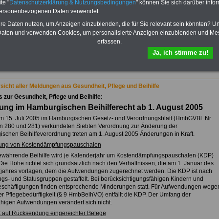
wichtigsten Fragen zum
te "
Datenschutzerklärung & Nutzungsbedingungen
" können Sie sich darüber infor
Öffentlichen Dienst auf dem
personenbezogenen Daten verwendet.
Laufenden:
hre Daten nutzen, um Anzeigen einzublenden, die für Sie relevant sein könnten? U
Sie finden im Portal
aten und verwenden Cookies, um personalisierte Anzeigen einzublenden und Me
OnlineService zehn Ratgeber
erfassen.
bzw. eBooks zum
herunterladen, lesen und
Ja, ich stimme zu!
ikationen von A bis Z und
ausgewählten Kliniken
ausdrucken.
Mehr Infos
sicht aller Meldungen aus Gesundheit, Pflege und Beihilfe
s zur Gesundheit, Pflege und Beihilfe:
ng im Hamburgischen Beihilferecht ab 1. August 2005
am 15. Juli 2005 im Hamburgischen Gesetz- und Verordnungsblatt (HmbGVBl. Nr.
en 280 und 281) verkündeten Siebten Verordnung zur Änderung der
schen Beihilfeverordnung treten am 1. August 2005 Änderungen in Kraft.
rung von Kostendämpfungspauschalen
ewährende Beihilfe wird je Kalenderjahr um Kostendämpfungspauschalen (KDP)
Die Höhe richtet sich grundsätzlich nach den Verhältnissen, die am 1. Januar des
jahres vorlagen, dem die Aufwendungen zugerechnet werden. Die KDP ist nach
gs- und Statusgruppen gestaffelt. Bei berücksichtigungsfähigen Kindern und
beschäftigungen finden entsprechende Minderungen statt. Für Aufwendungen wege
r Pflegebedürftigkeit (§ 9 HmbBeihVO) entfällt die KDP. Der Umfang der
fähigen Aufwendungen verändert sich nicht.
ht auf Rücksendung eingereichter Belege