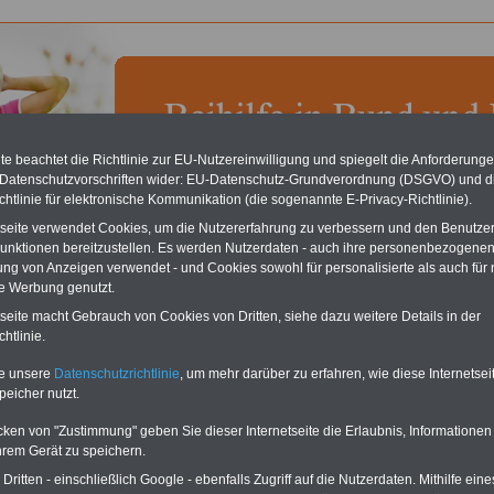
e beachtet die Richtlinie zur EU-Nutzereinwilligung und spiegelt die Anforderung
 Datenschutzvorschriften wider: EU-Datenschutz-Grundverordnung (DSGVO) und d
chste Reha - Recherchieren Sie mit dem "führenden" Klinikverzeichnis
chtlinie für elektronische Kommunikation (die sogenannte E-Privacy-Richtlinie).
führende Klinikverzeichnis
rund um die Beihilfe" gibt ihnen Orientierung
tseite verwendet Cookies, um die Nutzererfahrung zu verbessern und den Benutze
 Suche nach der geeigneten Klinik für Ihre nächsten Reha. Sie können auch
unktionen bereitzustellen. Es werden Nutzerdaten - auch ihre personenbezogenen
dikationen von A bis Z
suchen. Beamtinnen und Beamte finden zudem
hafte Angebote nach Gesundheitswochen..
ung von Anzeigen verwendet - und Cookies sowohl für personalisierte als auch für 
te Werbung genutzt.
tseite macht Gebrauch von Cookies von Dritten, siehe dazu weitere Details in der
htlinie.
les zur Gesundheit, Pflege und Beihilfe: Änderungen im
ferecht der Freien- und Hansestadt Hamburg ab 01.08.2005
te unsere
Datenschutzrichtlinie
, um mehr darüber zu erfahren, wie diese Internetse
peicher nutzt.
O
nline
S
ervic
e
für 10
aufgelegt im Juli 2025:
Ratgeber
Beihilferecht
Euro
für 7,50 Euro zzgl. Versand und MwSt.
cken von "Zustimmung" geben Sie dieser Internetseite die Erlaubnis, Informationen
Für nur 10,00 Euro bei einer
hrem Gerät zu speichern.
Laufzeit von 12 Monaten
ritten - einschließlich Google - ebenfalls Zugriff auf die Nutzerdaten. Mithilfe eine
bleiben Sie in den