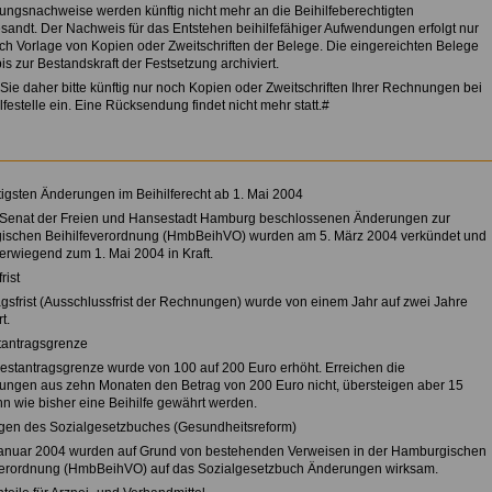
ngsnachweise werden künftig nicht mehr an die Beihilfeberechtigten
sandt. Der Nachweis für das Entstehen beihilfefähiger Aufwendungen erfolgt nur
ch Vorlage von Kopien oder Zweitschriften der Belege. Die eingereichten Belege
s zur Bestandskraft der Festsetzung archiviert.
Sie daher bitte künftig nur noch Kopien oder Zweitschriften Ihrer Rechnungen bei
lfestelle ein. Eine Rücksendung findet nicht mehr statt.#
tigsten Änderungen im Beihilferecht ab 1. Mai 2004
Senat der Freien und Hansestadt Hamburg beschlossenen Änderungen zur
schen Beihilfeverordnung (HmbBeihVO) wurden am 5. März 2004 verkündet und
berwiegend zum 1. Mai 2004 in Kraft.
rist
agsfrist (Ausschlussfrist der Rechnungen) wurde von einem Jahr auf zwei Jahre
t.
tantragsgrenze
estantragsgrenze wurde von 100 auf 200 Euro erhöht. Erreichen die
ngen aus zehn Monaten den Betrag von 200 Euro nicht, übersteigen aber 15
nn wie bisher eine Beihilfe gewährt werden.
en des Sozialgesetzbuches (Gesundheitsreform)
anuar 2004 wurden auf Grund von bestehenden Verweisen in der Hamburgischen
verordnung (HmbBeihVO) auf das Sozialgesetzbuch Änderungen wirksam.