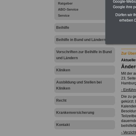
Google-Websi
Ratgeber
Google ihre 
ABO-Service
Dürfen wir I
Service
erheben D
Beihilfe
Zu Ind
Beihilfe in Bund und Ländern
Vorschriften zur Beihilfe in Bund
Zur Über
und Ländern
Aktuelle
Änderu
Kliniken
Mit der 
23, Seit
Ausbildung und Stellen bei
Hamburgi
Kliniken
- Einfüh
Die zu g
Recht
gekürzt. 
Kalender
Besoldun
Krankenversicherung
Teilzeit
dauernde
Kontakt
beihilfe
- Verzic