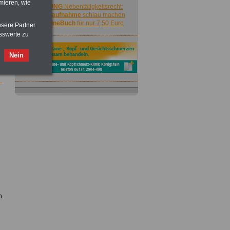
mieren, wie
ACHTUNG
Nebentätigkeitsrecht:
vor Jobaufnahme
schlau machen
>>>
OnlineBuch
für nur 7,50 Euro
nsere Partner
sswerte zu
Nein
ACHTUNG
Nebentätigkeitsrecht:
vor Jobaufnahme
schlau machen
>>>
OnlineBuch
für nur 7,50 Euro
n