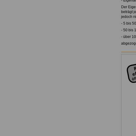
- Eigenan
Der Eige
beträgt 
jedoch n
- 5 bis 5
- 50 bis
- über 1
abgezog