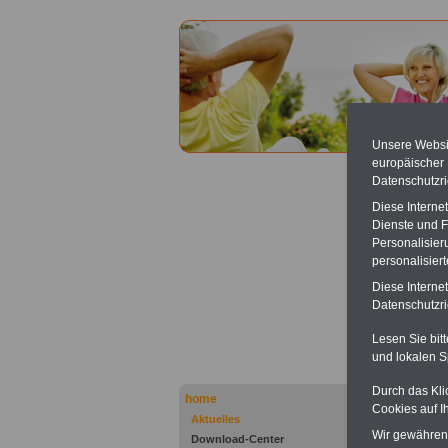
Unsere Websit
europäischer
Ihre nä
Datenschutzri
"Das
Diese Interne
bei der
Dienste und F
nach
In
vorteil
Personalisier
personalisier
Diese Interne
Datenschutzric
Aktuel
Beihil
Lesen Sie bit
und lokalen S
Neu 
Durch das Kli
home
Cookies auf I
Aktuelles
Wir gewähren D
Download-Center