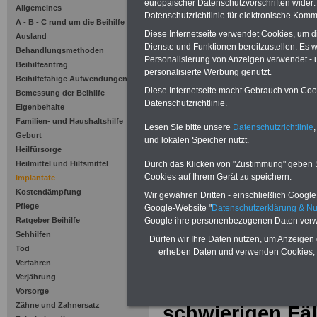
europäischer Datenschutzvorschriften wide
Allgemeines
Neu aufgelegt im Juli 2025:
Ratge
Datenschutzrichtlinie für elektronische Komm
für 7,50 Euro zzgl. Versand 
A - B - C rund um die Beihilfe
Diese Internetseite verwendet Cookies, um 
Ausland
Dienste und Funktionen bereitzustellen. Es
Behandlungsmethoden
Personalisierung von Anzeigen verwendet - un
Beihilfeantrag
personalisierte Werbung genutzt.
Beihilfefähige Aufwendungen
Diese Internetseite macht Gebrauch von Cooki
Bemessung der Beihilfe
Datenschutzrichtlinie.
Eigenbehalte
Familien- und Haushaltshilfe
Lesen Sie bitte unsere
Datenschutzrichtlinie
,
Geburt
und lokalen Speicher nutzt.
Zu Indikationen von A bis Z und
ausge
Heilfürsorge
Heilmittel und Hilfsmittel
Durch das Klicken von "Zustimmung" geben Sie
Cookies auf Ihrem Gerät zu speichern.
Implantate
Implantate
Kostendämpfung
Wir gewähren Dritten - einschließlich Google -
Pflege
Google-Website "
Datenschutzerklärung & N
Implantolog
Ratgeber Beihilfe
Google ihre personenbezogenen Daten verw
Sehhilfen
Dürfen wir Ihre Daten nutzen, um Anzeigen 
Tod
erheben Daten und verwenden Cookies, 
Verfahren
Verjährung
Implantologie hi
Vorsorge
Zähne und Zahnersatz
schwierigen Fäl