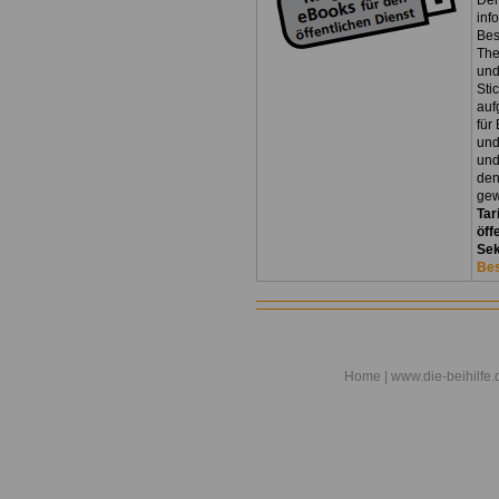
Der
inf
Bes
The
und
Sti
auf
für
und
und
den
gew
Tar
öff
Sek
Bes
Home
| www.die-beihilfe.