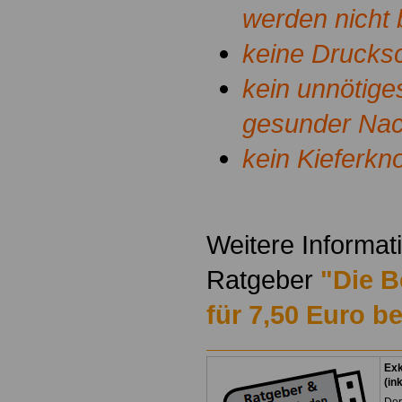
werden nicht 
keine Druck
kein unnötige
gesunder Na
kein Kieferk
.
Weitere Informat
Ratgeber
"Die B
für 7,50 Euro be
Exk
(in