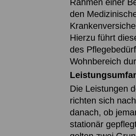
Rahmen einer Be
den Medizinische
Krankenversicher
Hierzu führt die
des Pflegebedürf
Wohnbereich dur
Leistungsumfa
Die Leistungen d
richten sich nac
danach, ob jema
stationär gepfle
gelten zwei Grun