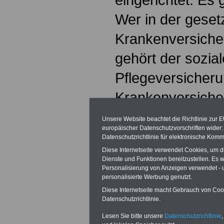
Wer in der geset
Krankenversicher
gehört der sozia
Pflegeversicheru
Krankenversicher
allgemeine Kran
Unsere Website beachtet die Richtlinie zur 
europäischer Datenschutzvorschriften wide
mussten ab 1. J
Datenschutzrichtlinie für elektronische Komm
Diese Internetseite verwendet Cookies, um 
private Pflegeve
Dienste und Funktionen bereitzustellen. Es
Personalisierung von Anzeigen verwendet - un
abschließen.
personalisierte Werbung genutzt.
Diese Internetseite macht Gebrauch von Cooki
Die Ausgaben de
Datenschutzrichtlinie.
Pflegeversicher
Lesen Sie bitte unsere
Datenschutzrichtlinie
,