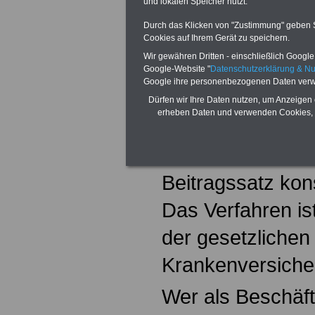
und lokalen Speicher nutzt.
Beiträge finanzie
Durch das Klicken von "Zustimmung" geben Sie
Cookies auf Ihrem Gerät zu speichern.
richtet sich na
Wir gewähren Dritten - einschließlich Google -
Dabei gelten die
Google-Website "
Datenschutzerklärung & N
Google ihre personenbezogenen Daten verw
Beitragsbemess
Dürfen wir Ihre Daten nutzen, um Anzeigen 
erheben Daten und verwenden Cookies, 
Krankenversiche
Seit 1. Juli 1996
Beitragssatz kon
Das Verfahren is
der gesetzlichen
Krankenversiche
Wer als Beschäftig