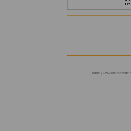
Fra
Home
| www.die-beihilfe.