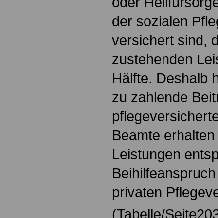
oder Heilfürsorge
der sozialen Pfl
versichert sind, d
zustehenden Lei
Hälfte. Deshalb ha
zu zahlende Beitr
pflegeversicher
Beamte erhalten 
Leistungen ents
Beihilfeanspruch 
privaten Pflegev
(Tabelle/Seite20