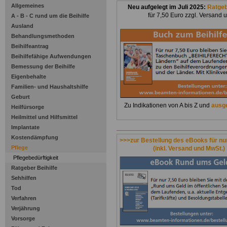
Allgemeines
Neu aufgelegt im Juli 2025:
Ratge
für 7,50 Euro zzgl. Versand 
A - B - C rund um die Beihilfe
Ausland
Behandlungsmethoden
Beihilfeantrag
Beihilfefähige Aufwendungen
Bemessung der Beihilfe
Eigenbehalte
Familien- und Haushaltshilfe
Geburt
Zu Indikationen von A bis Z und
ausge
Heilfürsorge
Heilmittel und Hilfsmittel
Implantate
Kostendämpfung
>>>zur Bestellung des eBooks für nu
Pflege
(inkl. Versand und MwSt.)
Pflegebedürftigkeit
Ratgeber Beihilfe
Sehhilfen
Tod
Verfahren
Verjährung
Vorsorge