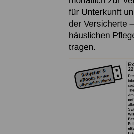
monatlich zur Ve
für Unterkunft u
der Versicherte –
häuslichen Pfleg
tragen.
Ex
22
Der
inf
sei
The
Arb
oef
all
SER
Wi
Be
Bei
eB
Die