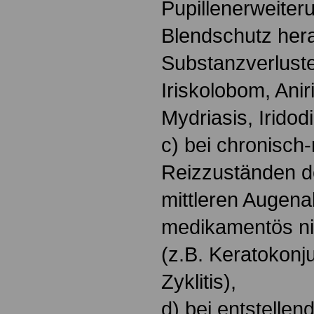
Pupillenerweiter
Blendschutz her
Substanzverlusten
Iriskolobom, Anir
Mydriasis, Iridod
c) bei chronisch-
Reizzuständen d
mittleren Augena
medikamentös ni
(z.B. Keratokonjunk
Zyklitis),
d) bei entstelle