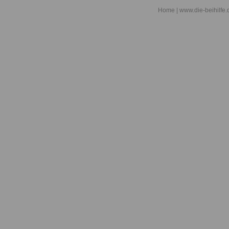
Home
| www.die-beihilfe.