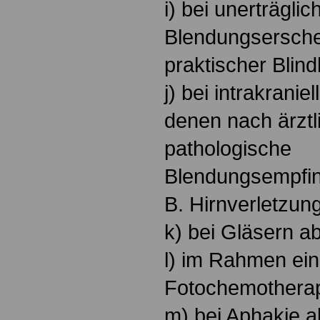
i) bei unerträglic
Blendungsersche
praktischer Blind
j) bei intrakrani
denen nach ärztl
pathologische
Blendungsempfind
B. Hirnverletzun
k) bei Gläsern ab
l) im Rahmen ein
Fotochemotherap
m) bei Aphakie a