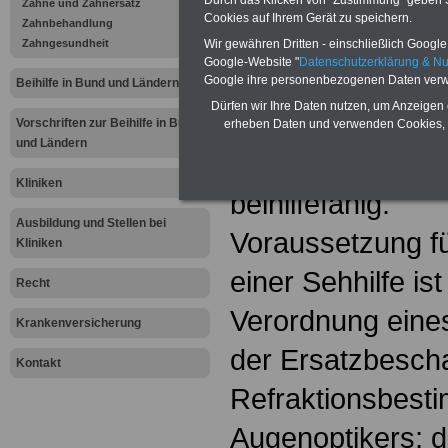
Durch das Klicken von "Zustimmung" geben Sie
Zähne und Zahnersatz
Cookies auf Ihrem Gerät zu speichern.
Sehhilfen
Zahnbehandlung
Zahngesundheit
Wir gewähren Dritten - einschließlich Google -
Google-Website "
Datenschutzerklärung & N
.
Google ihre personenbezogenen Daten verw
Beihilfe in Bund und Ländern
Dürfen wir Ihre Daten nutzen, um Anzeigen 
Sehhilfen für Kin
Vorschriften zur Beihilfe in Bund
erheben Daten und verwenden Cookies, 
und Ländern
des 18. Lebensja
Kliniken
beihilfefähig.
Ausbildung und Stellen bei
Voraussetzung fü
Kliniken
einer Sehhilfe ist
Recht
Verordnung eine
Krankenversicherung
der Ersatzbescha
Kontakt
Refraktionsbest
Augenoptikers; 