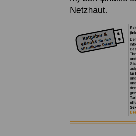
Netzhaut.
Exk
(in
Der
inf
Bes
The
und
Sti
auf
für
und
und
den
gew
Tar
öff
Sek
Bes