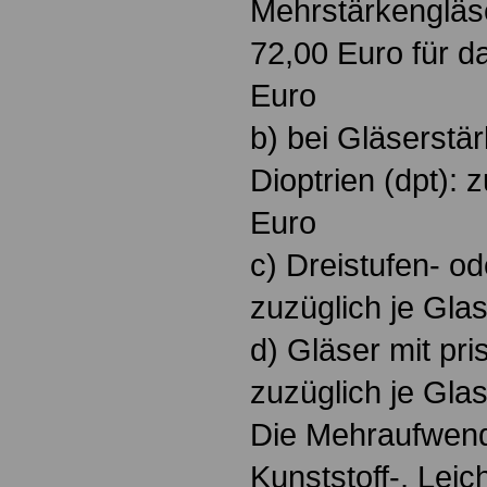
Mehrstärkengläse
72,00 Euro für d
Euro
b) bei Gläserstär
Dioptrien (dpt): 
Euro
c) Dreistufen- od
zuzüglich je Gla
d) Gläser mit pr
zuzüglich je Gla
Die Mehraufwendu
Kunststoff-, Leic