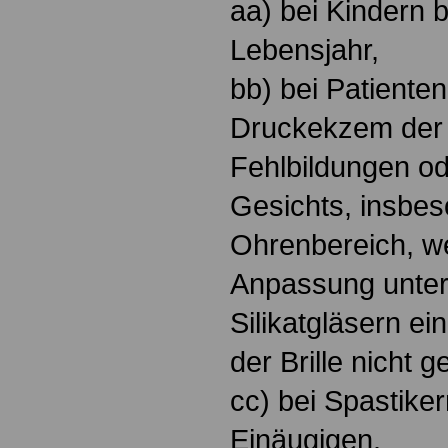
aa) bei Kindern 
Lebensjahr,
bb) bei Patiente
Druckekzem der 
Fehlbildungen o
Gesichts, insbe
Ohrenbereich, we
Anpassung unte
Silikatgläsern ei
der Brille nicht g
cc) bei Spastiker
Einäugigen.