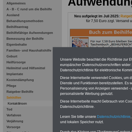
Aufwendun
Allgemeines
A - B - C rund um die Beihilfe
Ausland
Neu aufgelegt im Juli 2025:
Ratge
für 7,50 Euro zzgl. Versand 
Behandlungsmethoden
Beihilfeantrag
Beihilfefähige Aufwendungen
Bemessung der Beihilfe
Eigenbehalte
Familien- und Haushaltshilfe
Geburt
Unsere Website beachtet die Richtlinie zur 
Heilfürsorge
europäischer Datenschutzvorschriften wide
Heilmittel und Hilfsmittel
Datenschutzrichtlinie für elektronische Komm
Zu Indikationen von A bis Z und
ausge
Implantate
Diese Internetseite verwendet Cookies, um 
Kostendämpfung
Dienste und Funktionen bereitzustellen. Es
Pflege
Personalisierung von Anzeigen verwendet - un
Ratgeber Beihilfe
personalisierte Werbung genutzt.
Zum
Beihilfelex
Sehhilfen
Diese Internetseite macht Gebrauch von Cooki
Kontaktlinsen
Datenschutzrichtlinie.
Tod
Beihilfefäh
Verfahren
Lesen Sie bitte unsere
Datenschutzrichtlinie
,
Verjährung
und lokalen Speicher nutzt.
Aufwendung
Vorsorge