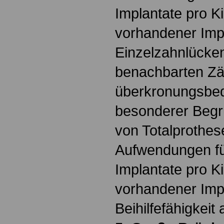
Implantate pro Ki
vorhandener Impl
Einzelzahnlücke
benachbarten Zäh
überkronungsbedü
besonderer Begr
von Totalprothese
Aufwendungen für
Implantate pro Ki
vorhandener Impl
Beihilfefähigkei