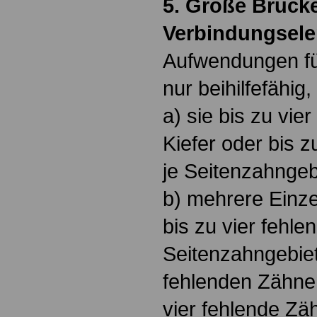
5. Große Brück
Verbindungsel
Aufwendungen fü
nur beihilfefähig
a) sie bis zu vie
Kiefer oder bis 
je Seitenzahngeb
b) mehrere Einze
bis zu vier fehl
Seitenzahngebiet
fehlenden Zähne
vier fehlende Zä