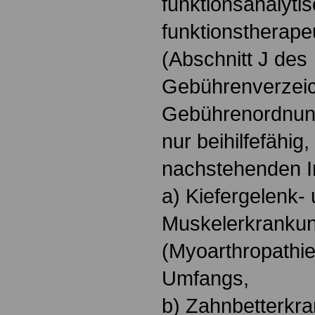
funktionsanalyti
funktionstherape
(Abschnitt J des
Gebührenverzeic
Gebührenordnung
nur beihilfefähig
nachstehenden In
a) Kiefergelenk-
Muskelerkrankun
(Myoarthropathi
Umfangs,
b) Zahnbetterkr