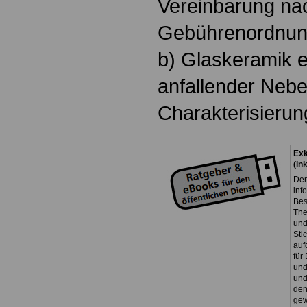
Vereinbarung nac
Gebührenordnung
b) Glaskeramik e
anfallender Nebe
Charakterisierun
Exk
(in
Der
inf
Bes
The
und
Sti
auf
für
und
und
den
gew