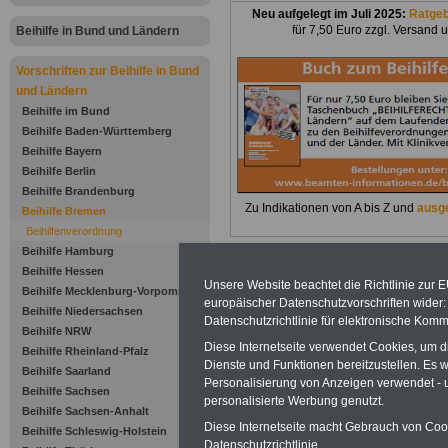
Neu aufgelegt im Juli 2025:
Ratge
für 7,50 Euro zzgl. Versand 
Beihilfe in Bund und Ländern
Vorschriften zur Beihilfe in Bund
und Ländern
Beihilfe im Bund
Beihilfe Baden-Württemberg
Beihilfe Bayern
Beihilfe Berlin
Beihilfe Brandenburg
Zu Indikationen von A bis Z und
ausge
Beihilfe Bremen
Beihilfenverordnung
Beihilfe Hamburg
Beihilfe Hessen
Zur Übersicht d
Unsere Website beachtet die Richtlinie zur 
Beihilfe Mecklenburg-Vorpommern
europäischer Datenschutzvorschriften wide
Beihilfe Niedersachsen
Beihilfeverord
Datenschutzrichtlinie für elektronische Komm
Beihilfe NRW
Diese Internetseite verwendet Cookies, um 
Beihilfe Rheinland-Pfalz
Bremen:
Dienste und Funktionen bereitzustellen. Es
Beihilfe Saarland
Personalisierung von Anzeigen verwendet - un
Beihilfe Sachsen
Anlage 2 (zu § 4
personalisierte Werbung genutzt.
Beihilfe Sachsen-Anhalt
Diese Internetseite macht Gebrauch von Cooki
Beihilfe Schleswig-Holstein
und § 7 BremB
Datenschutzrichtlinie.