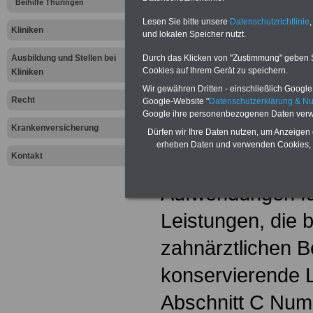
Beihilfe Thüringen
Zahnärztliche 
Lesen Sie bitte unsere
Datenschutzrichtlinie
,
Kliniken
und lokalen Speicher nutzt.
kieferorthopäd
Ausbildung und Stellen bei
Durch das Klicken von "Zustimmung" geben Sie
Cookies auf Ihrem Gerät zu speichern.
Kliniken
Aufwendungen fü
Wir gewähren Dritten - einschließlich Google -
Recht
Google-Website "
Datenschutzerklärung & N
kieferorthopädis
Google ihre personenbezogenen Daten verw
Krankenversicherung
Dürfen wir Ihre Daten nutzen, um Anzeigen 
den folgenden Ma
erheben Daten und verwenden Cookies, 
Kontakt
1. Zahntechnis
Aufwendungen fü
Leistungen, die b
zahnärztlichen B
konservierende 
Abschnitt C Num