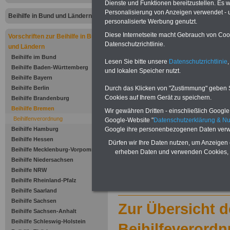
Geltungsbe
Dienste und Funktionen bereitzustellen. Es
Personalisierung von Anzeigen verwendet - un
Beihilfe in Bund und Ländern
Zweckbest
personalisierte Werbung genutzt.
Diese Internetseite macht Gebrauch von Cooki
Vorschriften zur Beihilfe in Bund
Rechtsnatu
Datenschutzrichtlinie.
und Ländern
Beihilfe im Bund
Lesen Sie bitte unsere
Datenschutzrichtlinie
,
Beihilfe Baden-Württemberg
Neu aufgelegt im Juli 2025:
Ratge
und lokalen Speicher nutzt.
Beihilfe Bayern
für 7,50 Euro zzgl. Versand 
Beihilfe Berlin
Durch das Klicken von "Zustimmung" geben Sie
Cookies auf Ihrem Gerät zu speichern.
Beihilfe Brandenburg
Beihilfe Bremen
Wir gewähren Dritten - einschließlich Google -
Beihilfenverordnung
Google-Website "
Datenschutzerklärung & N
Beihilfe Hamburg
Google ihre personenbezogenen Daten verw
Beihilfe Hessen
Dürfen wir Ihre Daten nutzen, um Anzeigen 
Beihilfe Mecklenburg-Vorpommern
erheben Daten und verwenden Cookies, 
Beihilfe Niedersachsen
Zu Indikationen von A bis Z und
ausge
Beihilfe NRW
Beihilfe Rheinland-Pfalz
Beihilfe Saarland
Beihilfe Sachsen
Zur Übersicht d
Beihilfe Sachsen-Anhalt
Beihilfe Schleswig-Holstein
Beihilfeverord