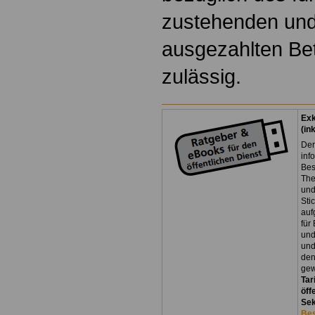
zustehenden und
ausgezahlten Bet
zulässig.
Exk
(in
Der
inf
Bes
The
und
Sti
auf
für
und
und
den
gew
Tar
öff
Sek
Bes