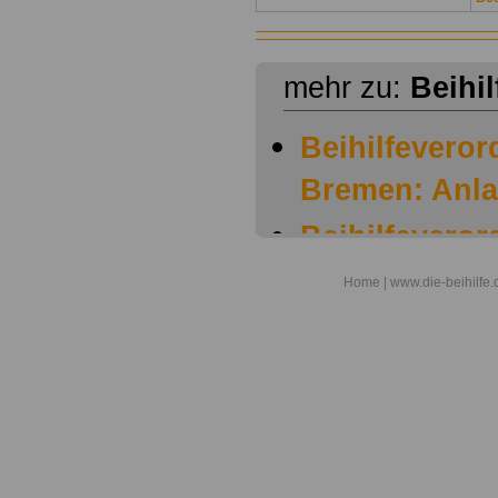
mehr zu:
Beihi
Beihilfevero
Bremen: Anla
Beihilfevero
Bremen: Anla
Home
| www.die-beihilfe.
Beihilfevero
Bremen: Anla
Beihilfevero
Bremen: § 1 