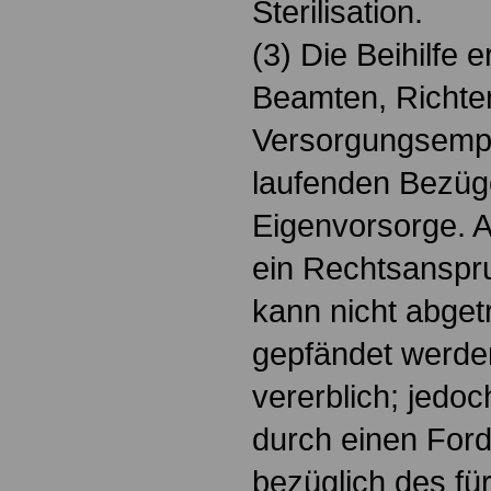
Sterilisation.
(3) Die Beihilfe e
Beamten, Richte
Versorgungsemp
laufenden Bezüg
Eigenvorsorge. Au
ein Rechtsanspr
kann nicht abget
gepfändet werden;
vererblich; jedoc
durch einen For
bezüglich des fü