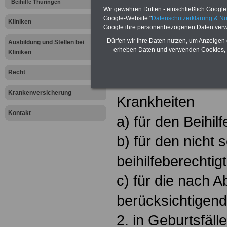
Beihilfe Thüringen
Wir gewähren Dritten - einschließlich Google -
(1) Beihilfefähi
Google-Website "
Datenschutzerklärung & N
Kliniken
Google ihre personenbezogenen Daten verw
die erwachsen
Dürfen wir Ihre Daten nutzen, um Anzeigen 
Ausbildung und Stellen bei
erheben Daten und verwenden Cookies, 
Kliniken
1. in Krankheitsf
Recht
Maßnahmen zur 
Krankenversicherung
Krankheiten
Kontakt
a) für den Beihil
b) für den nicht s
beihilfeberechtig
c) für die nach A
berücksichtigend
2. in Geburtsfäll