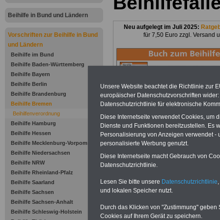
Beihilfefäll
Beihilfe in Bund und Ländern
Neu aufgelegt im Juli 2025:
Ratge
Vorschriften zur Beihilfe in Bund
für 7,50 Euro zzgl. Versand 
und Ländern
Beihilfe im Bund
Beihilfe Baden-Württemberg
Beihilfe Bayern
Beihilfe Berlin
Unsere Website beachtet die Richtlinie zur 
Beihilfe Brandenburg
europäischer Datenschutzvorschriften wide
Datenschutzrichtlinie für elektronische Komm
Beihilfe Bremen
Beihilfenverordnung
Diese Internetseite verwendet Cookies, um 
Zu Indikationen von A bis Z und
ausge
Beihilfe Hamburg
Dienste und Funktionen bereitzustellen. Es
Beihilfe Hessen
Personalisierung von Anzeigen verwendet - un
personalisierte Werbung genutzt.
Beihilfe Mecklenburg-Vorpommern
Beihilfe Niedersachsen
Zur Übersicht d
Diese Internetseite macht Gebrauch von Cooki
Beihilfe NRW
Datenschutzrichtlinie.
Beihilfe Rheinland-Pfalz
Beihilfeverord
Lesen Sie bitte unsere
Datenschutzrichtlinie
,
Beihilfe Saarland
und lokalen Speicher nutzt.
Beihilfe Sachsen
Bremen:
Beihilfe Sachsen-Anhalt
Durch das Klicken von "Zustimmung" geben Sie
Beihilfe Schleswig-Holstein
§ 2 Beihilfefälle
Cookies auf Ihrem Gerät zu speichern.