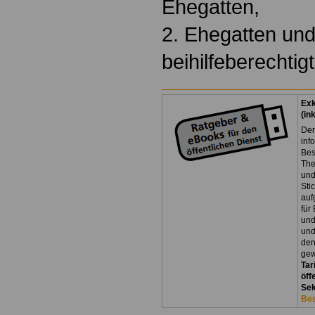
Ehegatten,
2. Ehegatten und
beihilfeberechtig
Exk
(in
Der
inf
Bes
The
und
Sti
auf
für
und
und
den
gew
Tar
öff
Sek
Bes