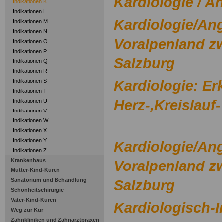
Kardiologie / A
Indikationen K
Indikationen L
Kardiologie/Ang
Indikationen M
Indikationen N
Voralpenland z
Indikationen O
Indikationen P
Salzburg
Indikationen Q
Indikationen R
Kardiologie: E
Indikationen S
Indikationen T
Herz-,Kreislau
Indikationen U
Indikationen V
Indikationen W
Indikationen X
Indikationen Y
Kardiologie/Ang
Indikationen Z
Krankenhaus
Voralpenland z
Mutter-Kind-Kuren
Sanatorium und Behandlung
Salzburg
Schönheitschirurgie
Vater-Kind-Kuren
Kardiologisch-I
Weg zur Kur
Zahnkliniken und Zahnarztpraxen