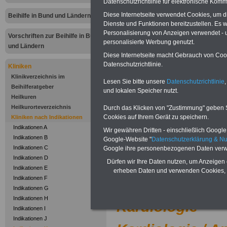
Datenschutzrichtlinie für elektronische Komm
Zur Übersicht
"I
Diese Internetseite verwendet Cookies, um 
Beihilfe in Bund und Ländern
Dienste und Funktionen bereitzustellen. Es
bis Z"
bei Klinike
Personalisierung von Anzeigen verwendet - un
Vorschriften zur Beihilfe in Bund
personalisierte Werbung genutzt.
abrechnen kön
und Ländern
Diese Internetseite macht Gebrauch von Cooki
Datenschutzrichtlinie.
Kliniken
.
Klinikverzeichnis im
Lesen Sie bitte unsere
Datenschutzrichtlinie
,
Beihilferatgeber
Kliniken nac
und lokalen Speicher nutzt.
Heilkuren
Heilkurorteverzeichnis
Durch das Klicken von "Zustimmung" geben Sie
Buc
Cookies auf Ihrem Gerät zu speichern.
Kliniken nach Indikationen
Indikationen A
Wir gewähren Dritten - einschließlich Google -
.
Indikationen B
Google-Website "
Datenschutzerklärung & N
Indikationen C
Google ihre personenbezogenen Daten verw
Kältekammer v
Indikationen D
Dürfen wir Ihre Daten nutzen, um Anzeigen 
Indikationen E
erheben Daten und verwenden Cookies, 
Indikationen F
Kältekammer/Kr
Indikationen G
Indikationen H
Kardiologie
Indikationen I
Indikationen J