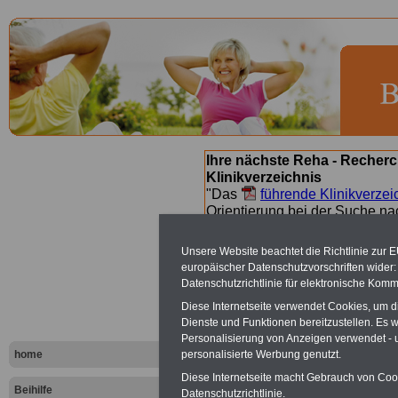
Ihre nächste Reha - Recherc
Klinikverzeichnis
"Das
führende Klinikverzei
Orientierung bei der Suche nac
nächsten Reha. Sie können a
suchen. Beamtinnen und Beamt
Unsere Website beachtet die Richtlinie zur 
Angebote nach Gesundheitsw
europäischer Datenschutzvorschriften wide
Datenschutzrichtlinie für elektronische Komm
Diese Internetseite verwendet Cookies, um 
Kliniken na
Dienste und Funktionen bereitzustellen. Es
Personalisierung von Anzeigen verwendet - un
- Buchstab
home
personalisierte Werbung genutzt.
Diese Internetseite macht Gebrauch von Cooki
Beihilfe
Datenschutzrichtlinie.