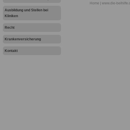
Qualifizierte
Home
| www.die-beihilfe.
Ausbildung und Stellen bei
Pflegekräfte
Kliniken
weitere hoch
Recht
Mitarbeitern
Krankenversicherung
Kontakt