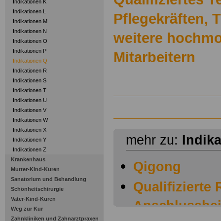
Indikationen K
Indikationen L
Pflegekräften,
Indikationen M
Indikationen N
weitere hochmo
Indikationen O
Indikationen P
Mitarbeitern
Indikationen Q
Indikationen R
Indikationen S
Indikationen T
Indikationen U
Indikationen V
Indikationen W
Indikationen X
mehr zu:
Indik
Indikationen Y
Indikationen Z
Krankenhaus
Qigong
Mutter-Kind-Kuren
Sanatorium und Behandlung
Qualifizierte
Schönheitschirurgie
Vater-Kind-Kuren
Anschlusshe
Weg zur Kur
Zahnkliniken und Zahnarztpraxen