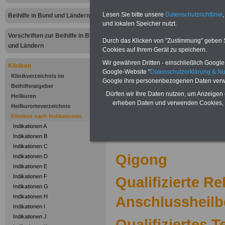
Zur Übersicht
"I
Lesen Sie bitte unsere
Datenschutzrichtlinie
,
Beihilfe in Bund und Ländern
und lokalen Speicher nutzt.
bis Z"
bei Klinike
Vorschriften zur Beihilfe in Bund
Durch das Klicken von "Zustimmung" geben Sie
abrechnen kön
und Ländern
Cookies auf Ihrem Gerät zu speichern.
Wir gewähren Dritten - einschließlich Google -
Kliniken
.
Google-Website "
Datenschutzerklärung & N
Klinikverzeichnis im
Google ihre personenbezogenen Daten verw
Beihilferatgeber
Kliniken nac
Dürfen wir Ihre Daten nutzen, um Anzeigen 
Heilkuren
erheben Daten und verwenden Cookies, 
Heilkurorteverzeichnis
Buc
Kliniken nach Indikationen
Indikationen A
.
Indikationen B
Indikationen C
Qigong
Indikationen D
Indikationen E
Indikationen F
Qualifizierte Re
Indikationen G
Indikationen H
Anschlussheil
Indikationen I
Indikationen J
Qualifiziertes 