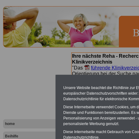
Ihre nächste Reha - Recherc
Klinikverzeichnis
"Das
führende Klinikverzei
Orientierung bei der Suche nac
nächsten Reha. Sie können a
suchen. Beamtinnen und Beamt
Unsere Website beachtet die Richtlinie zur 
Angebote nach Gesundheitsw
europäischer Datenschutzvorschriften wide
Datenschutzrichtlinie für elektronische Komm
Diese Internetseite verwendet Cookies, um 
Kliniken na
Dienste und Funktionen bereitzustellen. Es
Personalisierung von Anzeigen verwendet - un
- Buchstab
home
personalisierte Werbung genutzt.
Diese Internetseite macht Gebrauch von Cooki
Beihilfe
Datenschutzrichtlinie.