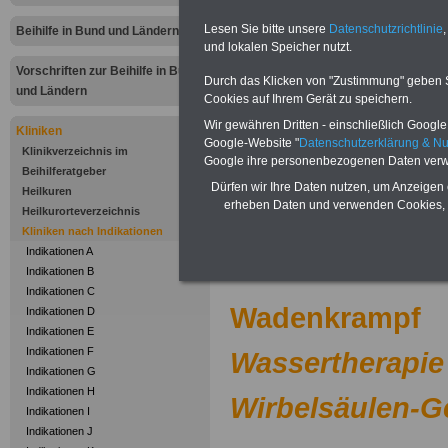
Zur Übersicht
"I
Lesen Sie bitte unsere
Datenschutzrichtlinie
,
Beihilfe in Bund und Ländern
und lokalen Speicher nutzt.
bis Z"
bei Klinike
Vorschriften zur Beihilfe in Bund
Durch das Klicken von "Zustimmung" geben Sie
abrechnen kön
und Ländern
Cookies auf Ihrem Gerät zu speichern.
Wir gewähren Dritten - einschließlich Google -
Kliniken
.
Google-Website "
Datenschutzerklärung & N
Klinikverzeichnis im
Google ihre personenbezogenen Daten verw
Beihilferatgeber
Kliniken nac
Dürfen wir Ihre Daten nutzen, um Anzeigen 
Heilkuren
erheben Daten und verwenden Cookies, 
Heilkurorteverzeichnis
Buc
Kliniken nach Indikationen
Indikationen A
.
Indikationen B
Indikationen C
Wadenkrampf
Indikationen D
Indikationen E
Indikationen F
Wassertherapie
Indikationen G
Indikationen H
Wirbelsäulen-
Indikationen I
Indikationen J