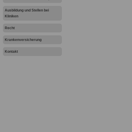
Wirbelsäulen
Ausbildung und Stellen bei
Operationen
Kliniken
Weiterbehand
Recht
Gefäß-, Bauc
Krankenversicherung
Operationen 
Kontakt
Wellness, Qi
Wiederherste
Hautgesundhe
Peel"-Behan
Wirbelsäulen
Wirbelsäule