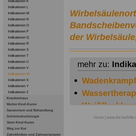
Indikationen K
Indikationen L
Wirbelsäulenort
Indikationen M
Indikationen N
Bandscheibenvor
Indikationen O
Indikationen P
der Wirbelsäule,
Indikationen Q
Indikationen R
Indikationen S
Indikationen T
Indikationen U
mehr zu:
Indik
Indikationen V
Indikationen W
Wadenkramp
Indikationen X
Indikationen Y
Wassertherap
Indikationen Z
Krankenhaus
Weißfleckkrank
Mutter-Kind-Kuren
Sanatorium und Behandlung
Weiterbehan
Schönheitschirurgie
Home
| www.die-beihilfe.
Vater-Kind-Kuren
Gelenkersatz
Weg zur Kur
Zahnkliniken und Zahnarztpraxen