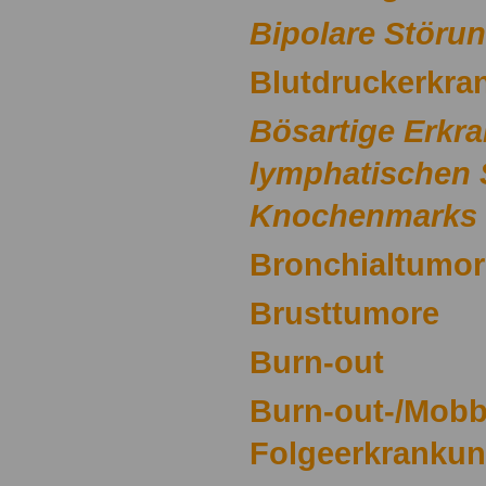
Bipolare Störu
Blutdruckerkr
Bösartige Erkr
lymphatischen 
Knochenmarks
Bronchialtumor
Brusttumore
Burn-out
Burn-out-/Mobb
Folgeerkranku