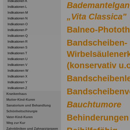
Indikationen K
Bademantelgan
Indikationen L
Indikationen M
„Vita Classica"
Indikationen N
Indikationen O
Balneo-Phototh
Indikationen P
Indikationen Q
Bandscheiben- 
Indikationen R
Indikationen S
Wirbelsäulener
Indikationen T
Indikationen U
(konservativ u.
Indikationen V
Indikationen W
Bandscheibenl
Indikationen X
Indikationen Y
Indikationen Z
Bandscheibenvo
Krankenhaus
Mutter-Kind-Kuren
Bauchtumore
Sanatorium und Behandlung
Schönheitschirurgie
Behinderungen 
Vater-Kind-Kuren
Weg zur Kur
Zahnkliniken und Zahnarztpraxen