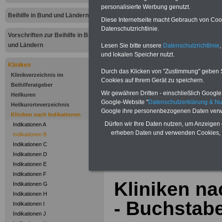
Zur Übersicht
"I
personalisierte Werbung genutzt.
Beihilfe in Bund und Ländern
Diese Internetseite macht Gebrauch von Cooki
bis Z"
bei Klinike
Datenschutzrichtlinie.
Vorschriften zur Beihilfe in Bund
abrechnen kön
und Ländern
Lesen Sie bitte unsere
Datenschutzrichtlinie
,
und lokalen Speicher nutzt.
Kliniken
UNSER TIPP für Ihre 
Durch das Klicken von "Zustimmung" geben Sie
Klinikverzeichnis im
Die Privatklinik Eberl i
Cookies auf Ihrem Gerät zu speichern.
Beihilferatgeber
Burn-Out
-
Erschöpfungssyn
Wir gewähren Dritten - einschließlich Google -
Heilkuren
Behandlungskonzept der
Privatk
Google-Website "
Datenschutzerklärung & N
Heilkurorteverzeichnis
den Patienten abgestimmten Ther
Google ihre personenbezogenen Daten verw
Kliniken nach Indikationen
Fachärzte für Psychosomatik, O
Dürfen wir Ihre Daten nutzen, um Anzeigen 
Indikationen A
Erholung trägt die „heilende Um
erheben Daten und verwenden Cookies, 
Indikationen B
Wohlfühl-Atmosphäre im Hause 
Indikationen C
Mehr Informationen finden Sie un
Indikationen D
Indikationen E
Indikationen F
Kliniken na
Indikationen G
Indikationen H
- Buchstab
Indikationen I
Indikationen J