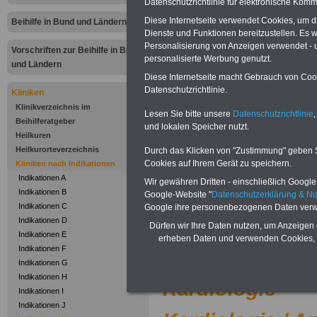
Datenschutzrichtlinie für elektronische Komm
Zur Übersicht
"I
Diese Internetseite verwendet Cookies, um 
Beihilfe in Bund und Ländern
Dienste und Funktionen bereitzustellen. Es
bis Z"
bei Klinike
Personalisierung von Anzeigen verwendet - un
Vorschriften zur Beihilfe in Bund
personalisierte Werbung genutzt.
abrechnen kön
und Ländern
Diese Internetseite macht Gebrauch von Cooki
Datenschutzrichtlinie.
Kliniken
.
Klinikverzeichnis im
Lesen Sie bitte unsere
Datenschutzrichtlinie
,
Beihilferatgeber
Kliniken nac
und lokalen Speicher nutzt.
Heilkuren
Heilkurorteverzeichnis
Durch das Klicken von "Zustimmung" geben Sie
Buc
Cookies auf Ihrem Gerät zu speichern.
Kliniken nach Indikationen
Indikationen A
Wir gewähren Dritten - einschließlich Google -
.
Indikationen B
Google-Website "
Datenschutzerklärung & N
Indikationen C
Google ihre personenbezogenen Daten verw
Kältekammer v
Indikationen D
Dürfen wir Ihre Daten nutzen, um Anzeigen 
Indikationen E
erheben Daten und verwenden Cookies, 
Indikationen F
Kältekammer/Kr
Indikationen G
Indikationen H
Kardiologie
Indikationen I
Indikationen J