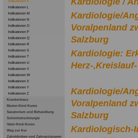
Kardiologie / A
Indikationen K
Indikationen L
Kardiologie/Ang
Indikationen M
Indikationen N
Voralpenland z
Indikationen O
Indikationen P
Salzburg
Indikationen Q
Indikationen R
Kardiologie: E
Indikationen S
Indikationen T
Herz-,Kreislau
Indikationen U
Indikationen V
Indikationen W
Indikationen X
Indikationen Y
Kardiologie/Ang
Indikationen Z
Krankenhaus
Voralpenland z
Mutter-Kind-Kuren
Sanatorium und Behandlung
Salzburg
Schönheitschirurgie
Vater-Kind-Kuren
Kardiologisch-I
Weg zur Kur
Zahnkliniken und Zahnarztpraxen