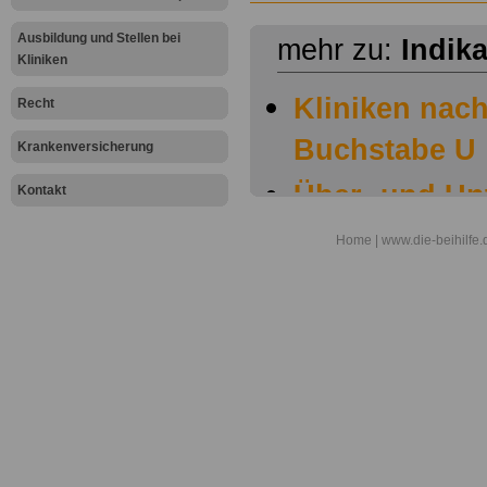
Ausbildung und Stellen bei
mehr zu:
Indik
Kliniken
Kliniken nach
Recht
Buchstabe U
Krankenversicherung
Über- und Un
Kontakt
Übergewicht
Home
| www.die-beihilfe.
Übergewicht/
Ulcus cruris
Umfangreiche 
Tätigkeit
Umfangreiche