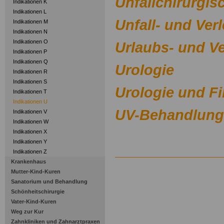
Unfallchirurgis
Indikationen K
Indikationen L
Unfall- und Ver
Indikationen M
Indikationen N
Indikationen O
Urlaubs- und V
Indikationen P
Indikationen Q
Urologie
Indikationen R
Indikationen S
Urologie und F
Indikationen T
Indikationen U
UV-Behandlun
Indikationen V
Indikationen W
Indikationen X
Indikationen Y
Indikationen Z
Krankenhaus
Mutter-Kind-Kuren
Sanatorium und Behandlung
Schönheitschirurgie
Vater-Kind-Kuren
Weg zur Kur
Zahnkliniken und Zahnarztpraxen