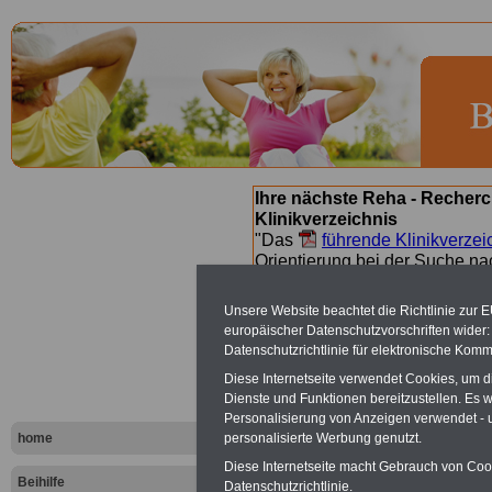
Ihre nächste Reha - Recherc
Klinikverzeichnis
"Das
führende Klinikverzei
Orientierung bei der Suche nac
nächsten Reha. Sie können a
suchen. Beamtinnen und Beamt
Unsere Website beachtet die Richtlinie zur 
Angebote nach Gesundheitsw
europäischer Datenschutzvorschriften wide
Datenschutzrichtlinie für elektronische Komm
Diese Internetseite verwendet Cookies, um 
Kliniken na
Dienste und Funktionen bereitzustellen. Es
Personalisierung von Anzeigen verwendet - un
- Buchstab
home
personalisierte Werbung genutzt.
Diese Internetseite macht Gebrauch von Cooki
Beihilfe
Datenschutzrichtlinie.