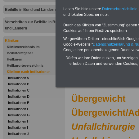
Zur Übersicht
"I
Lesen Sie bitte unsere
Datenschutzrichtlinie
,
Beihilfe in Bund und Ländern
und lokalen Speicher nutzt.
bis Z"
bei Klinike
Vorschriften zur Beihilfe in Bund
Durch das Klicken von "Zustimmung" geben Sie
abrechnen kön
und Ländern
Cookies auf Ihrem Gerät zu speichern.
Wir gewähren Dritten - einschließlich Google -
Kliniken
.
Google-Website "
Datenschutzerklärung & N
Klinikverzeichnis im
Google ihre personenbezogenen Daten verw
Beihilferatgeber
Kliniken nac
Dürfen wir Ihre Daten nutzen, um Anzeigen 
Heilkuren
erheben Daten und verwenden Cookies, 
Heilkurorteverzeichnis
Buc
Kliniken nach Indikationen
Indikationen A
.
Indikationen B
Indikationen C
Übergewicht
Indikationen D
Indikationen E
Indikationen F
Übergewicht/Ad
Indikationen G
Indikationen H
Unfallchirurgie
Indikationen I
Indikationen J