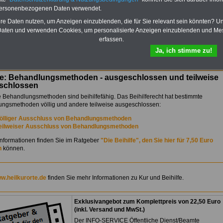
Öffentlichen Dienst auf dem
Laufenden:
personenbezogenen Daten verwendet.
Sie finden im Portal
hre Daten nutzen, um Anzeigen einzublenden, die für Sie relevant sein könnten? U
OnlineService zehn Ratgeber
aten und verwenden Cookies, um personalisierte Anzeigen einzublenden und Me
bzw. eBooks zum
erfassen.
herunterladen, lesen und
ikationen von A bis Z und
ausgewählten Kliniken
Ja, ich stimme zu!
ausdrucken.
Mehr Infos
fe: Behandlungsmethoden - ausgeschlossen und teilweise
schlossen
le Behandlungsmethoden sind beihilfefähig. Das Beihilferecht hat bestimmte
ngsmethoden völlig und andere teilweise ausgeschlossen:
ölliger Ausschluss von Behandlungsmethoden
eilweiser Ausschluss von Behandlungsmethoden
Informationen finden Sie im Ratgeber
"Die Beihilfe", den Sie hier für 7,50 Euro
n
können.
w.heilkurorte.de
finden Sie mehr Informationen zu Kur und Beihilfe.
Exklusivangebot zum Komplettpreis von 22,50 Euro
(inkl. Versand und MwSt.)
Der INFO-SERVICE Öffentliche Dienst/Beamte