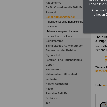
Allgemeines
Google ihre 
A - B - C rund um die Beihilfe
Dürfen wir I
Ausland
erheben D
Behandlungsmethoden
Ausgeschlossene Behandlungs-
Zu Ind
methoden
Teilweise ausgeschlossene
Behandlungs-methoden
Beihil
ausge
Beihilfeantrag
Beihilfefähige Aufwendungen
Nicht al
Behandlu
Bemessung der Beihilfe
Eigenbehalte
V
Familien- und Haushaltshilfe
T
Geburt
Weitere 
Heilfürsorge
bestelle
Heilmittel und Hilfsmittel
Implantate
Kostendämpfung
Unter
ww
Pflege
Ratgeber Beihilfe
Sehhilfen
Tod