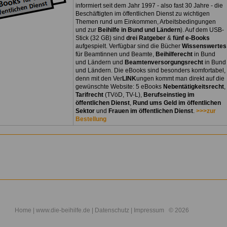
informiert seit dem Jahr 1997 - also fast 30 Jahre - die
Beschäftigten im öffentlichen Dienst zu wichtigen
Themen rund um Einkommen, Arbeitsbedingungen
und zur
Beihilfe in Bund und Ländern
). Auf dem USB-
Stick (32 GB) sind
drei Ratgeber
&
fünf e-Books
aufgespielt. Verfügbar sind die Bücher
Wissenswertes
für Beamtinnen und Beamte,
Beihilferecht
in Bund
und Ländern und
Beamtenversorgungsrecht
in Bund
und Ländern. Die eBooks sind besonders komfortabel,
denn mit den Ver
LINK
ungen kommt man direkt auf die
gewünschte Website: 5 eBooks
Nebentätigkeitsrecht
,
Tarifrecht
(TVöD, TV-L),
Berufseinstieg im
öffentlichen Dienst
,
Rund ums Geld im öffentlichen
Sektor
und
Frauen im öffentlichen Dienst
.
>>>zur
Bestellung
Home
| www.die-beihilfe.de |
Datenschutz
|
Impressum
© 2026