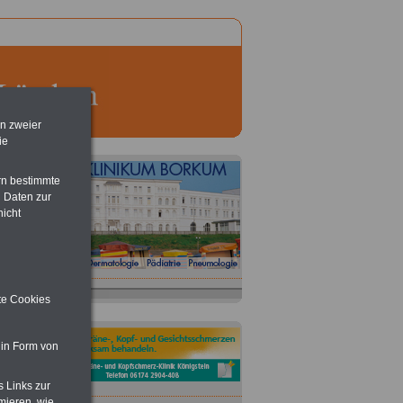
en zweier
ie
rn bestimmte
 Daten zur
nicht
ite Cookies
 in Form von
s Links zur
mieren, wie