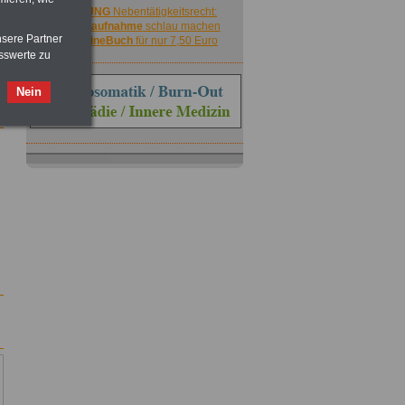
ACHTUNG
Nebentätigkeitsrecht:
vor Jobaufnahme
schlau machen
nsere Partner
>>>
OnlineBuch
für nur 7,50 Euro
sswerte zu
Nein
ACHTUNG
Nebentätigkeitsrecht:
vor Jobaufnahme
schlau machen
>>>
OnlineBuch
für nur 7,50 Euro