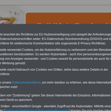
e beachtet die Richtlinie zur EU-Nutzereinwilligung und spiegelt die Anforderung
 Datenschutzvorschriften wider: EU-Datenschutz-Grundverordnung (DSGVO) und d
chtlinie für elektronische Kommunikation (die sogenannte E-Privacy-Richtlinie).
chste Reha - Recherchieren Sie mit dem "führenden" Klinikverzeichnis
führende Klinikverzeichnis
rund um die Beihilfe" gibt ihnen Orientierung
tseite verwendet Cookies, um die Nutzererfahrung zu verbessern und den Benutze
 Suche nach der geeigneten Klinik für Ihre nächsten Reha. Sie können auch
unktionen bereitzustellen. Es werden Nutzerdaten - auch ihre personenbezogenen
dikationen von A bis Z
suchen. Beamtinnen und Beamte finden zudem
ung von Anzeigen verwendet - und Cookies sowohl für personalisierte als auch für 
hafte Angebote nach Gesundheitswochen..
te Werbung genutzt.
tseite macht Gebrauch von Cookies von Dritten, siehe dazu weitere Details in der
htlinie.
lfe: Behandlungsmethoden
te unsere
Datenschutzrichtlinie
, um mehr darüber zu erfahren, wie diese Internetse
O
nline
S
ervic
e
für 10
aufgelegt im Juli 2025:
Ratgeber
Beihilferecht
peicher nutzt.
Euro
für 7,50 Euro zzgl. Versand und MwSt.
Für nur 10,00 Euro bei einer
cken von "Zustimmung" geben Sie dieser Internetseite die Erlaubnis, Informationen
Laufzeit von 12 Monaten
hrem Gerät zu speichern.
bleiben Sie in den
ritten - einschließlich Google - ebenfalls Zugriff auf die Nutzerdaten. Mithilfe eine
wichtigsten Fragen zum
te "
Datenschutzerklärung & Nutzungsbedingungen
" können Sie sich darüber infor