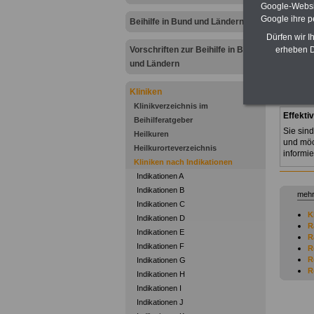
Google-Websi
Zur Über
Google ihre 
Beihilfe in Bund und Ländern
Rheum
Bew
Dürfen wir I
Vorschriften zur Beihilfe in Bund
erheben D
Rheumat
und Ländern
Unser Kl
Überling
Kliniken
Klinikverzeichnis im
Effekti
Beihilferatgeber
Sie sind
Heilkuren
und möc
Heilkurorteverzeichnis
informi
Kliniken nach Indikationen
Indikationen A
Indikationen B
mehr
Indikationen C
K
Indikationen D
R
Indikationen E
R
Indikationen F
R
R
Indikationen G
R
Indikationen H
R
Indikationen I
R
Indikationen J
R