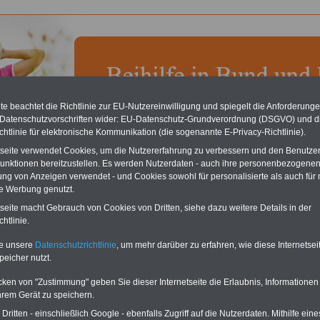
e beachtet die Richtlinie zur EU-Nutzereinwilligung und spiegelt die Anforderung
 Datenschutzvorschriften wider: EU-Datenschutz-Grundverordnung (DSGVO) und d
chste Reha - Recherchieren Sie mit dem "führenden" Klinikverzeichnis
chtlinie für elektronische Kommunikation (die sogenannte E-Privacy-Richtlinie).
führende Klinikverzeichnis
rund um die Beihilfe" gibt ihnen Orientierung
 Suche nach der geeigneten Klinik für Ihre nächsten Reha. Sie können auch
tseite verwendet Cookies, um die Nutzererfahrung zu verbessern und den Benutze
dikationen von A bis Z
suchen. Beamtinnen und Beamte finden zudem
unktionen bereitzustellen. Es werden Nutzerdaten - auch ihre personenbezogenen
hafte Angebote nach Gesundheitswochen..
ung von Anzeigen verwendet - und Cookies sowohl für personalisierte als auch für 
te Werbung genutzt.
tseite macht Gebrauch von Cookies von Dritten, siehe dazu weitere Details in der
atische und de generative Erkrankungen des
htlinie.
ungsapparates
te unsere
Datenschutzrichtlinie
, um mehr darüber zu erfahren, wie diese Internetse
peicher nutzt.
e für Beamte und den Öffentlichen Dienst:
t Angeboten von Selbsthilfeeinrichtungen für den öffentlichen Dienst
cken von "Zustimmung" geben Sie dieser Internetseite die Erlaubnis, Informationen
lage, Kredite, Baufinanzierung, Sparen, Vorsorgen, Versichern):
Vergleichen
hrem Gerät zu speichern.
ählen - Beste Konditionen sichern
ritten - einschließlich Google - ebenfalls Zugriff auf die Nutzerdaten. Mithilfe eine