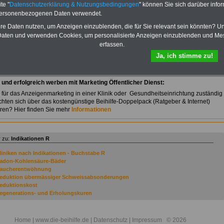
te "
Datenschutzerklärung & Nutzungsbedingungen
" können Sie sich darüber infor
sicht
"Indikationen von A bis Z"
bei Kliniken, die Beihilfefähig abrechnen können
personenbezogenen Daten verwendet.
atische und de generative Erkrankungen des
egungsapparates
hre Daten nutzen, um Anzeigen einzublenden, die für Sie relevant sein könnten? U
aten und verwenden Cookies, um personalisierte Anzeigen einzublenden und Me
ische und de generative Erkrankungen des Bewegungsapparates
erfassen.
inik-TIPP:
Ja, ich stimme zu!
en - Kneippsanatorium Seehof
v und erfolgreich werben mit Marketing Öffentlicher Dienst:
 für das Anzeigenmarketing in einer Klinik oder Gesundheitseinrichtung zuständig
hten sich über das kostengünstige Beihilfe-Doppelpack (Ratgeber & Internet)
eren? Hier finden Sie mehr
Informationen
 zu:
Indikationen R
liniken nach Indikationen - Buchstabe R
adon-Kohlensäure-Bäder
aucherentwöhnung
eduktion übermässiger Schweissabsonderungen
eduktionskost
egenerations- und Erholungskuren
egenerations-Therapie
eha / AHB
eha nach Herzinfarkt und Operation
Home
| www.die-beihilfe.de |
Datenschutz
|
Impressum
© 2026