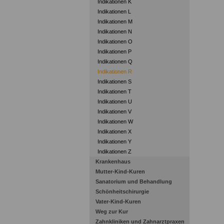
R
Indikationen K
R
Indikationen L
R
Indikationen M
R
Indikationen N
O
R
Indikationen O
R
Indikationen P
R
Indikationen Q
R
Indikationen R
R
R
Indikationen S
(
Indikationen T
R
Indikationen U
R
Indikationen V
R
R
Indikationen W
R
Indikationen X
R
Indikationen Y
R
Indikationen Z
R
u
Krankenhaus
R
Mutter-Kind-Kuren
R
Sanatorium und Behandlung
R
Schönheitschirurgie
R
R
Vater-Kind-Kuren
R
Weg zur Kur
R
Zahnkliniken und Zahnarztpraxen