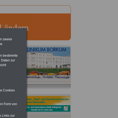
en zweier
ie
rn bestimmte
 Daten zur
nicht
ite Cookies
 in Form von
s Links zur