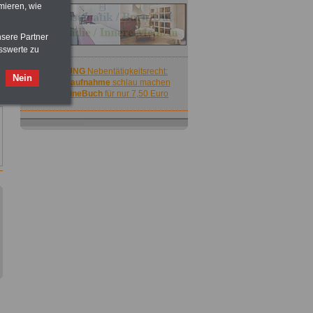
mieren, wie
nsere Partner
sswerte zu
ACHTUNG
Nebentätigkeitsrecht:
Nein
vor Jobaufnahme
schlau machen
>>>
OnlineBuch
für nur 7,50 Euro
ACHTUNG
Nebentätigkeitsrecht:
vor Jobaufnahme
schlau machen
>>>
OnlineBuch
für nur 7,50 Euro