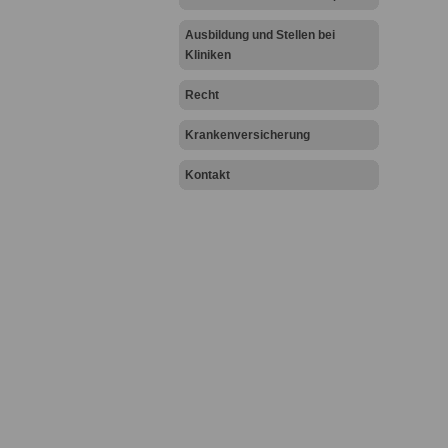
R
R
Ausbildung und Stellen bei
R
R
Kliniken
R
R
Recht
R
R
R
Krankenversicherung
R
R
Kontakt
R
R
R
R
R
R
R
R
R
R
R