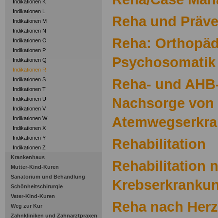
Indikationen K
Indikationen L
Reha und Präve
Indikationen M
Indikationen N
Reha: Orthopädi
Indikationen O
Indikationen P
Psychosomatik 
Indikationen Q
Indikationen R
Reha- und AHB-
Indikationen S
Indikationen T
Nachsorge von
Indikationen U
Indikationen V
Atemwegserkr
Indikationen W
Indikationen X
Indikationen Y
Rehabilitation
Indikationen Z
Krankenhaus
Rehabilitation 
Mutter-Kind-Kuren
Sanatorium und Behandlung
Krebserkranku
Schönheitschirurgie
Vater-Kind-Kuren
Reha nach Herz
Weg zur Kur
Zahnkliniken und Zahnarztpraxen