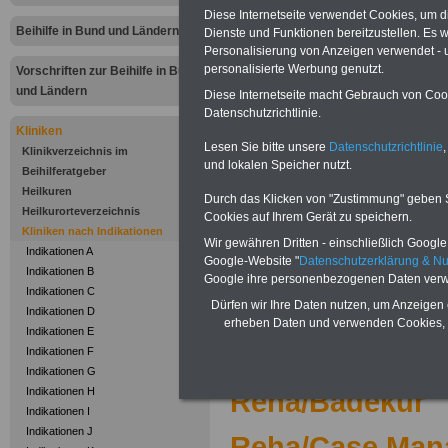
Zur Übersicht
"I
Diese Internetseite verwendet Cookies, um 
Beihilfe in Bund und Ländern
Dienste und Funktionen bereitzustellen. Es
bis Z"
bei Klinike
Personalisierung von Anzeigen verwendet - un
personalisierte Werbung genutzt.
Vorschriften zur Beihilfe in Bund
abrechnen kön
und Ländern
Diese Internetseite macht Gebrauch von Cooki
Datenschutzrichtlinie.
Kliniken
.
Lesen Sie bitte unsere
Datenschutzrichtlinie
,
Klinikverzeichnis im
und lokalen Speicher nutzt.
Beihilferatgeber
Kliniken nac
Heilkuren
Durch das Klicken von "Zustimmung" geben Sie
Heilkurorteverzeichnis
Buc
Cookies auf Ihrem Gerät zu speichern.
Kliniken nach Indikationen
Wir gewähren Dritten - einschließlich Google -
Indikationen A
Google-Website "
Datenschutzerklärung & N
.
Indikationen B
Google ihre personenbezogenen Daten verw
Indikationen C
Dürfen wir Ihre Daten nutzen, um Anzeigen 
Radon-Kohlens
Indikationen D
erheben Daten und verwenden Cookies, 
Indikationen E
Bäderrthopädie
Indikationen F
Indikationen G
Indikationen H
Reha/Badekur
Indikationen I
Indikationen J
Reha/Case Man