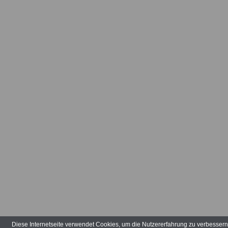
Rheumatische
Erkrankunge
Bewegungsap
Rheumatische
Gastroentero
Erkrankunge
Rheumatolog
Rheumatolog
Rheumatologi
Onkologie, Ur
Schmerzthera
Diese Internetseite verwendet Cookies, um die Nutzererfahrung zu verbesser